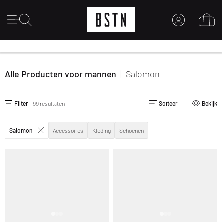
MIJN ACCOUNT
MELD JE HIER AAN
Alle Producten voor mannen
|
Salomon
Nieuw bij BSTN?
MAAK EEN ACCOUNT AAN
Filter
99 resultaten
Sorteer
Bekijk
Salomon
Accessoires
Kleding
Schoenen