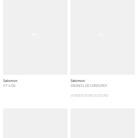
Salomon
Salomon
XT-4 OG
SNOWCLOG CORDUROY
VERDER GEREDUCEERD