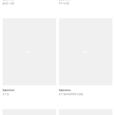
ACS + OG
XT-4 OG
Salomon
Salomon
XT-6
XT-WHISPER VOID