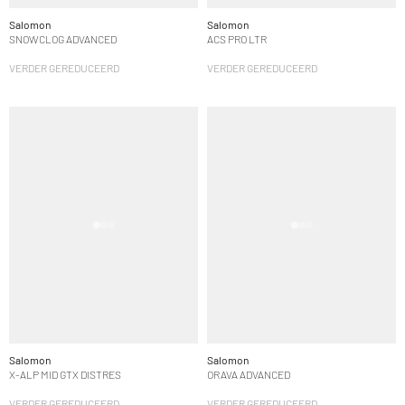
Salomon
Salomon
SNOWCLOG ADVANCED
ACS PRO LTR
VERDER GEREDUCEERD
VERDER GEREDUCEERD
Salomon
Salomon
X-ALP MID GTX DISTRES
ORAVA ADVANCED
VERDER GEREDUCEERD
VERDER GEREDUCEERD