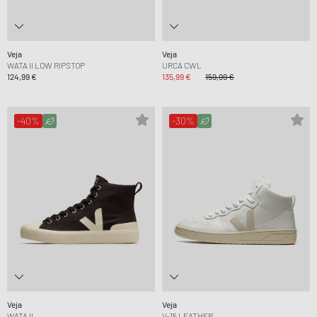
Veja
Veja
WATA II LOW RIPSTOP
URCA CWL
124,99 €
135,99 €
159,99 €
-40%
-30%
Veja
Veja
WATA II
V-15 LEATHER