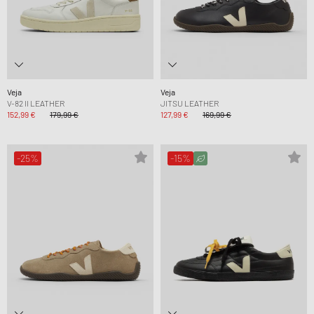
Veja
Veja
V-82 II LEATHER
JITSU LEATHER
152,99 €
179,99 €
127,99 €
169,99 €
-25%
-15%