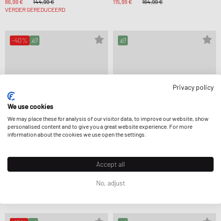
86,99 €
144,99 €
115,99 €
164,99 €
VERDER GEREDUCEERD
-40%
Privacy policy
We use cookies
We may place these for analysis of our visitor data, to improve our website, show
personalised content and to give you a great website experience. For more
information about the cookies we use open the settings.
Accept all
Veja
Veja
VOLLEY O.T.
CAMPO SUEDE BLACK PIERRE
No, adjust
80,99 €
134,99 €
139,99 €
VERDER GEREDUCEERD