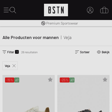
Gratis verzending naar NL vanaf € 100
Premium Sportswear
MIJN ACCOUNT
MELD JE HIER AAN
Alle Producten voor mannen
|
Veja
Nieuw bij BSTN?
MAAK EEN ACCOUNT AAN
1
Filter
26 resultaten
Sorteer
Bekijk
Veja
-15%
-25%