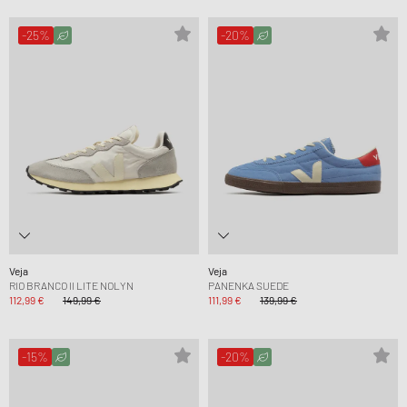
-25%
-20%
Veja
Veja
RIO BRANCO II LITE NOLYN
PANENKA SUEDE
112,99 €
149,99 €
111,99 €
139,99 €
-15%
-20%