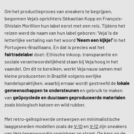
Om het productieproces van sneakers te begrijpen,
begonnen Veja's oprichters Sébastian Kopp en François-
Ghislain Morillion hun label eerst met een reis. Tijdens het
reizen werd de naam van hun label geboren: ‘Veja‘ is de
letterlijke vertaling van het woord
'Neem een kijkje!'
in het
Portugees-Braziliaans. En dat is precies wat het
fairtradelabe
l doet: Ethische inkoop, transparantie en
sociale verantwoordelijkheid staan bij Veja hoog in het
vaandel. Om dit te bereiken, werkt Veja nauw samen met
kleine producenten in Brazilië volgens eerlijke
handelspraktijken, waarbij ernaar wordt gestreefd de
lokale
gemeenschappen te ondersteunen
en gebruik te maken
van
geüpcyclede en duurzaam geproduceerde materialen
zoals biologisch katoen en wild rubber.
Met retro-geïnspireerde ontwerpen en minimalistische
laaggesneden modellen zoals de
V-10
en
V-12
zijn sneakers
van Veja tegenwoordig onmisbaar op straat. De kers op de