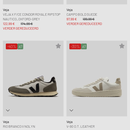
Veja
Veja
VEJA X F/CE CONDOR ROYALE RIPSTOP
CAMPO BOLD SUEDE
NAUTICO_OXFORD-GREY
97,99 €
139,99 €
122,99 €
174,99 €
VERDER GEREDUCEERD
VERDER GEREDUCEERD
-40%
-30%
Veja
Veja
RIO BRANCO II NOLYN
V-90 O.T. LEATHER