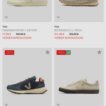
Veja
Veja
PANENKA PATENT LEATHER
RIO BRANCO II J-MESH
111,99 €
159,99 €
104,99 €
139,99 €
VERDER GEREDUCEERD
VERDER GEREDUCEERD
-30%
-30%