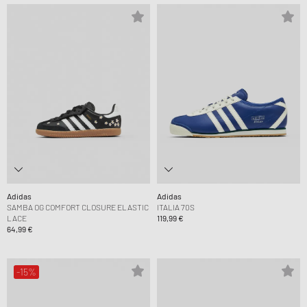
Adidas
Adidas
SAMBA OG COMFORT CLOSURE ELASTIC
ITALIA 70S
LACE
119,99 €
64,99 €
-15%