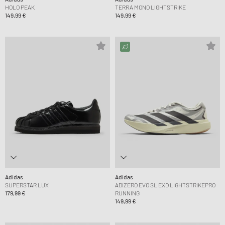
HOLO PEAK
TERRA MONO LIGHTSTRIKE
149,99 €
149,99 €
Adidas
Adidas
SUPERSTAR LUX
ADIZERO EVO SL EXO LIGHTSTRIKEPRO
179,99 €
RUNNING
149,99 €