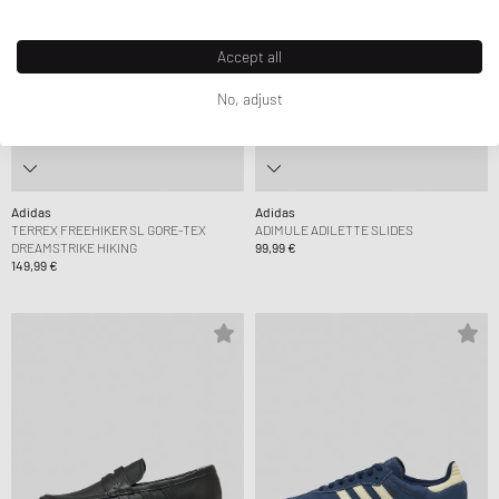
Accept all
No, adjust
Adidas
Adidas
TERREX FREEHIKER SL GORE-TEX
ADIMULE ADILETTE SLIDES
DREAMSTRIKE HIKING
99,99 €
149,99 €