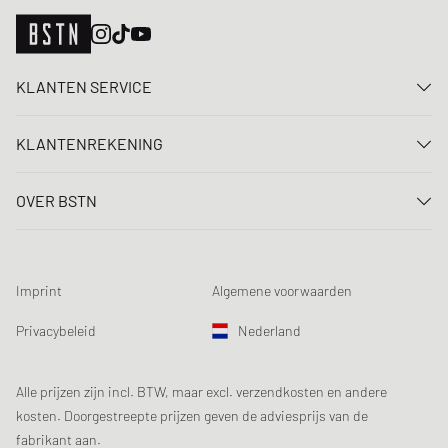
KLANTEN SERVICE
Neem contact met ons op
KLANTENREKENING
FAQ
Aanmelden
Levering
OVER BSTN
Registreren
Betaling
Carrière
Mijn bestellingen
Retouren
Onze winkels
Verlanglijst
Voorwaarden loting
Imprint
Algemene voorwaarden
Chronicles
Aanmelden nieuwsbrief
Loyalty Program
Sustainability
Privacybeleid
Nederland
Gegevenscontrole
Productveiligheid
Affiliates
Studentenkorting: EDiU
Alle prijzen zijn incl. BTW, maar excl. verzendkosten en andere
kosten. Doorgestreepte prijzen geven de adviesprijs van de
fabrikant aan.