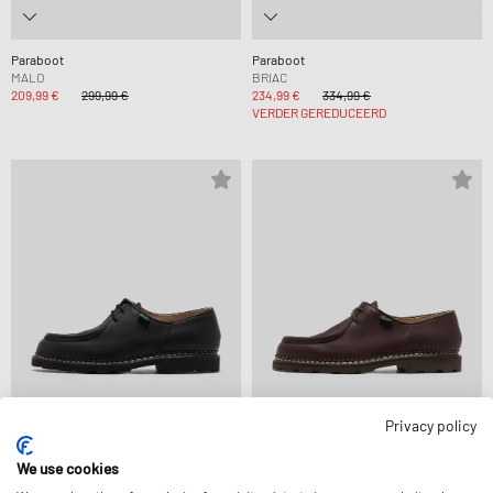
Paraboot
Paraboot
MALO
BRIAC
209,99 €
299,99 €
234,99 €
334,99 €
VERDER GEREDUCEERD
Privacy policy
We use cookies
Paraboot
Paraboot
MICHAEL
MICHAEL