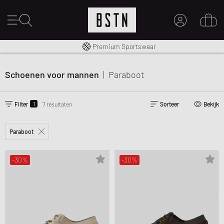
Gratis verzending naar NL vanaf € 100
Premium Sportswear
MIJN ACCOUNT
MELD JE HIER AAN
Schoenen voor mannen
|
Paraboot
Nieuw bij BSTN?
MAAK EEN ACCOUNT AAN
1
Filter
7 resultaten
Sorteer
Bekijk
Paraboot
-30%
-30%