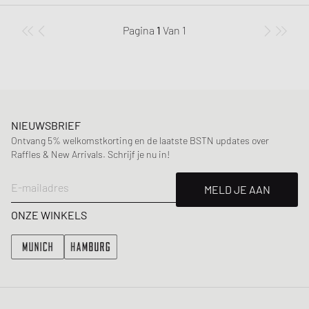
Pagina
1
Van
1
NIEUWSBRIEF
Ontvang 5% welkomstkorting en de laatste BSTN updates over
Raffles & New Arrivals. Schrijf je nu in!
E-mailadres
MELD JE AAN
ONZE WINKELS