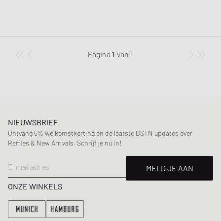
Pagina
1
Van
1
NIEUWSBRIEF
Ontvang 5% welkomstkorting en de laatste BSTN updates over
Raffles & New Arrivals. Schrijf je nu in!
E-mailadres
MELD JE AAN
ONZE WINKELS