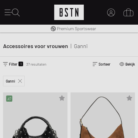
Gratis verzending naar NL vanaf € 100
Premium Sportswear
MIJN ACCOUNT
MELD JE HIER AAN
Accessoires voor vrouwen
|
Ganni
Nieuw bij BSTN?
MAAK EEN ACCOUNT AAN
1
Filter
37 resultaten
Sorteer
Bekijk
Ganni