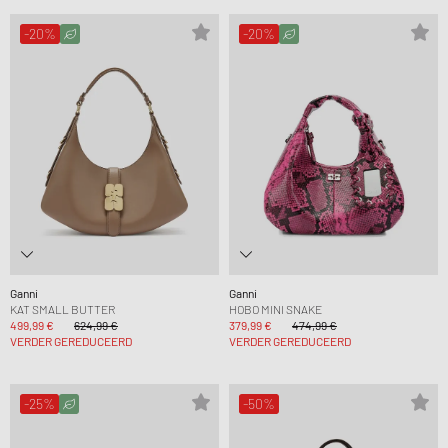
-20%
-20%
Ganni
Ganni
KAT SMALL BUTTER
HOBO MINI SNAKE
499,99 €
624,99 €
379,99 €
474,99 €
VERDER GEREDUCEERD
VERDER GEREDUCEERD
-25%
-50%