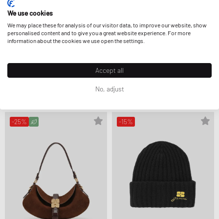
We use cookies
We may place these for analysis of our visitor data, to improve our website, show
personalised content and to give you a great website experience. For more
information about the cookies we use open the settings.
Ganni
Ganni
Accept all
RE-TECH QUILTED TOTE
LULU WALLET ON CHAIN VELVET MOIRE
206,99 €
344,99 €
344,99 €
574,99 €
No, adjust
VERDER GEREDUCEERD
VERDER GEREDUCEERD
-25%
-15%