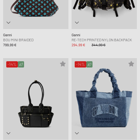
Ganni
Ganni
BOU MINI BRAIDED
RE-TECH PRINTED NYLON BACKPACK
799,99 €
294,99 €
344,99 €
-14%
-14%