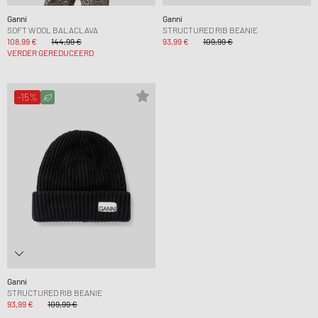
Ganni
Ganni
SOFT WOOL BALACLAVA
STRUCTURED RIB BEANIE
108,99 €
144,99 €
93,99 €
109,99 €
VERDER GEREDUCEERD
-15%
Ganni
STRUCTURED RIB BEANIE
93,99 €
109,99 €