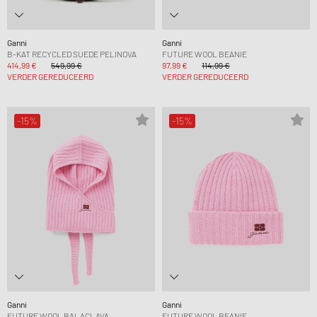
Ganni
Ganni
B-KAT RECYCLED SUEDE PELINOVA
FUTURE WOOL BEANIE
414,99 €
549,99 €
97,99 €
114,99 €
VERDER GEREDUCEERD
VERDER GEREDUCEERD
-15%
-15%
Ganni
Ganni
FUTURE WOOL BALACLAVA
FUTURE WOOL BEANIE