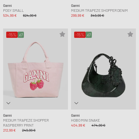
Ganni
Ganni
POSY SMALL
MEDIUM TRAPEZE SHOPPER DENIM
534,99 €
624,99 €
299,99 €
349,99 €
-15%
-15%
Ganni
Ganni
MEDIUM TRAPEZE SHOPPER
HOBO MINI SNAKE
RASPBERRY PRINT
404,99 €
474,99 €
212,99 €
249,99 €