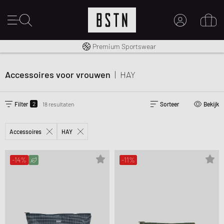
Gratis verzending naar NL vanaf € 100
Premium Sportswear
MIJN ACCOUNT
MELD JE HIER AAN
Accessoires voor vrouwen
|
HAY
Nieuw bij BSTN?
MAAK EEN ACCOUNT AAN
2
Filter
18 resultaten
Sorteer
Bekijk
Accessoires
HAY
-14%
-11%