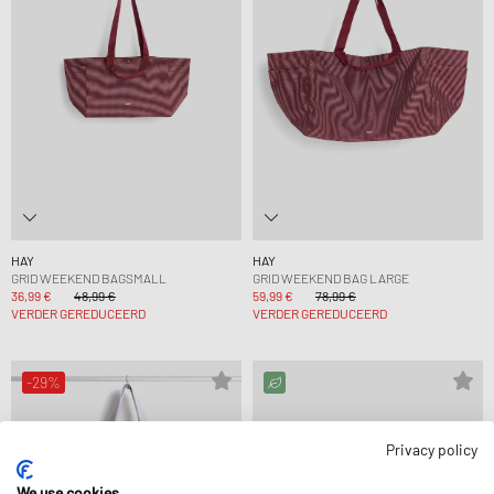
HAY
HAY
GRID WEEKEND BAGSMALL
GRID WEEKEND BAG LARGE
36,99 €
48,99 €
59,99 €
78,99 €
VERDER GEREDUCEERD
VERDER GEREDUCEERD
-29%
Privacy policy
We use cookies