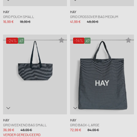
HAY
HAY
GRID POUCH SMALL
GRID CROSSOVER BAG MEDIUM
16,99 €
18,99 €
41,99 €
48,99 €
-24%
-14%
HAY
HAY
GRID WEEKEND BAG SMALL
GRID BAGX-LARGE
36,99 €
48,99 €
72,99 €
84,99 €
VERDER GEREDUCEERD