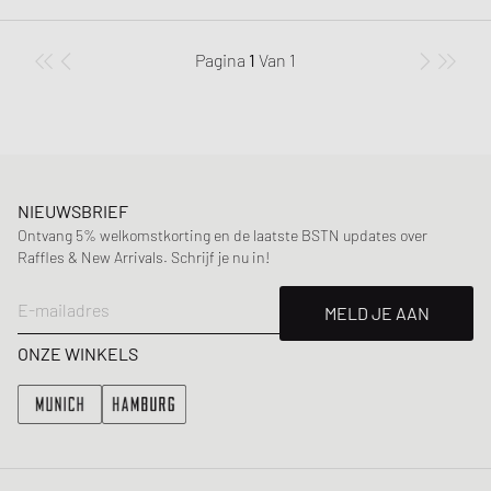
Pagina
1
Van
1
NIEUWSBRIEF
Ontvang 5% welkomstkorting en de laatste BSTN updates over
Raffles & New Arrivals. Schrijf je nu in!
E-mailadres
MELD JE AAN
ONZE WINKELS