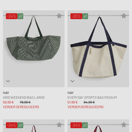
-24%
-20%
HAY
HAY
GRID WEEKEND BAG LARGE
EVERYDAY SPORTS BAG MEDIUM
59,99 €
78,99 €
51,99 €
64,99 €
VERDER GEREDUCEERD
VERDER GEREDUCEERD
-24%
-24%