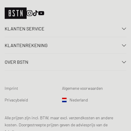
KLANTEN SERVICE
Neem contact met ons op
KLANTENREKENING
FAQ
Aanmelden
Levering
OVER BSTN
Registreren
Betaling
Carrière
Mijn bestellingen
Retouren
Onze winkels
Verlanglijst
Voorwaarden loting
Imprint
Algemene voorwaarden
Chronicles
Aanmelden nieuwsbrief
Loyalty Program
Sustainability
Privacybeleid
Nederland
Gegevenscontrole
Productveiligheid
Affiliates
Studentenkorting: EDiU
Alle prijzen zijn incl. BTW, maar excl. verzendkosten en andere
kosten. Doorgestreepte prijzen geven de adviesprijs van de