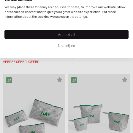
We may place these for analysis of our visitor data, to improve our website, show
personalised content and to give you a great website experience. For more
information about the cookies we use open the settings.
Accept all
No, adjust
HAY
HAY
SHOPPER BAG MEDIUM
CANDY MONO WASH BAG BOX SET OF 3
31,99 €
44,99 €
24,99 €
VERDER GEREDUCEERD