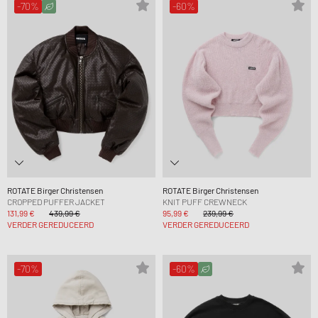
-70%
-60%
ROTATE Birger Christensen
ROTATE Birger Christensen
CROPPED PUFFER JACKET
KNIT PUFF CREWNECK
131,99 €
439,99 €
95,99 €
239,99 €
VERDER GEREDUCEERD
VERDER GEREDUCEERD
-70%
-60%