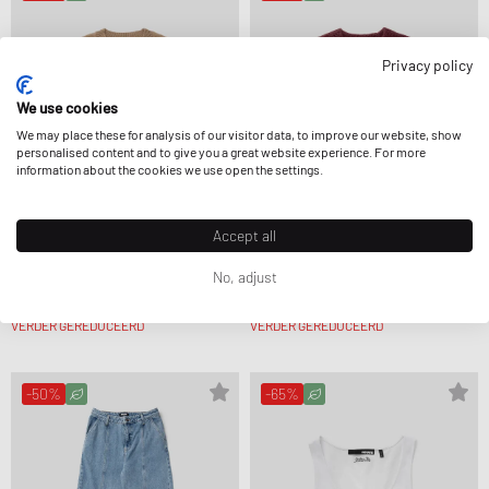
Privacy policy
We use cookies
We may place these for analysis of our visitor data, to improve our website, show
personalised content and to give you a great website experience. For more
information about the cookies we use open the settings.
Accept all
ROTATE Birger Christensen
ROTATE Birger Christensen
No, adjust
BASIC CREWNECK SWEATER
LIGHT KNIT LOGO SWEATER
128,99 €
214,99 €
64,99 €
214,99 €
VERDER GEREDUCEERD
VERDER GEREDUCEERD
-50%
-65%