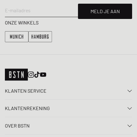
E-mailadres
MELD JE AAN
ONZE WINKELS
KLANTEN SERVICE
Neem contact met ons op
KLANTENREKENING
FAQ
Aanmelden
Levering
OVER BSTN
Registreren
Betaling