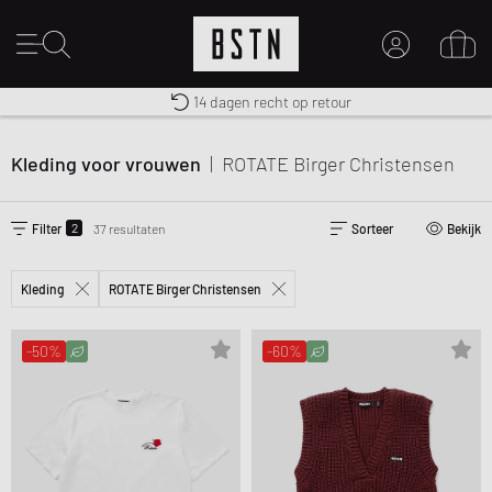
Gratis verzending naar NL vanaf € 100
Premium Sportswear
14 dagen recht op retour
MIJN ACCOUNT
MELD JE HIER AAN
Kleding voor vrouwen
|
ROTATE Birger Christensen
Nieuw bij BSTN?
MAAK EEN ACCOUNT AAN
2
Filter
37 resultaten
Sorteer
Bekijk
Kleding
ROTATE Birger Christensen
-50%
-60%