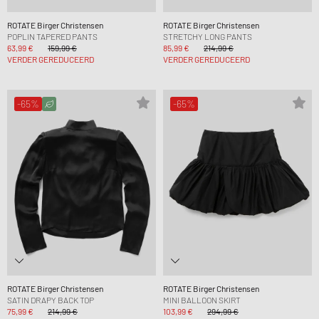
ROTATE Birger Christensen
ROTATE Birger Christensen
POPLIN TAPERED PANTS
STRETCHY LONG PANTS
63,99 €
159,99 €
85,99 €
214,99 €
VERDER GEREDUCEERD
VERDER GEREDUCEERD
-65%
-65%
ROTATE Birger Christensen
ROTATE Birger Christensen
SATIN DRAPY BACK TOP
MINI BALLOON SKIRT
75,99 €
214,99 €
103,99 €
294,99 €