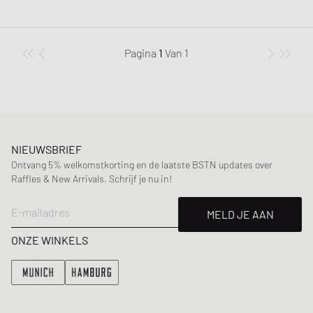
Pagina
1
Van
1
NIEUWSBRIEF
Ontvang 5% welkomstkorting en de laatste BSTN updates over
Raffles & New Arrivals. Schrijf je nu in!
E-mailadres
MELD JE AAN
ONZE WINKELS