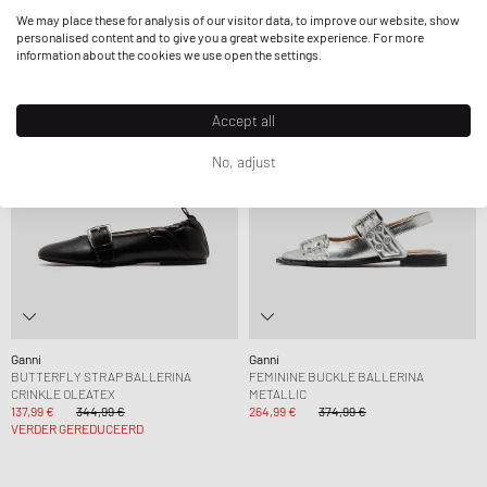
VERDER GEREDUCEERD
VERDER GEREDUCEERD
We may place these for analysis of our visitor data, to improve our website, show
personalised content and to give you a great website experience. For more
information about the cookies we use open the settings.
-60%
-29%
Accept all
No, adjust
Ganni
Ganni
BUTTERFLY STRAP BALLERINA
FEMININE BUCKLE BALLERINA
CRINKLE OLEATEX
METALLIC
137,99 €
344,99 €
264,99 €
374,99 €
VERDER GEREDUCEERD