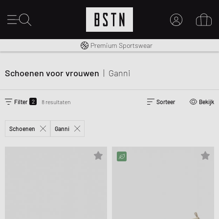
Gratis verzending naar NL vanaf € 100
Premium Sportswear
MIJN ACCOUNT
MELD JE HIER AAN
Schoenen voor vrouwen
|
Ganni
Nieuw bij BSTN?
MAAK EEN ACCOUNT AAN
2
Filter
8 resultaten
Sorteer
Bekijk
Schoenen
Ganni