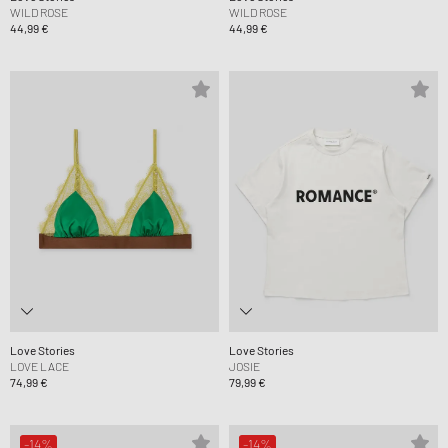
WILD ROSE
WILD ROSE
44,99 €
44,99 €
Love Stories
Love Stories
LOVE LACE
JOSIE
74,99 €
79,99 €
-14%
-14%