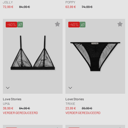
JOLLY
POPPY
72,99 €
84,99 €
63,99 €
74,99 €
-40%
-40%
Love Stories
Love Stories
UMA
TRIXIE
38,99 €
64,99 €
23,99 €
39,99 €
VERDER GEREDUCEERD
VERDER GEREDUCEERD