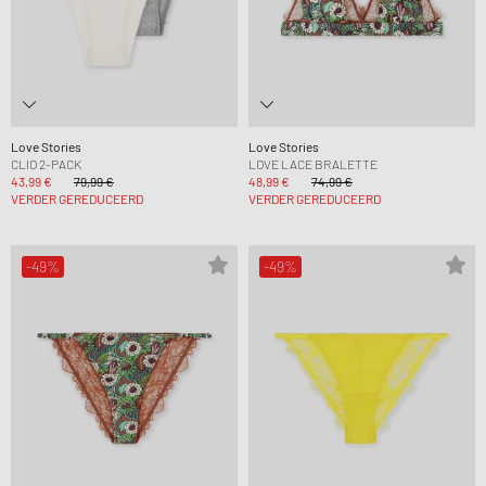
Love Stories
Love Stories
CLIO 2-PACK
LOVE LACE BRALETTE
43,99 €
79,99 €
48,99 €
74,99 €
VERDER GEREDUCEERD
VERDER GEREDUCEERD
-49%
-49%