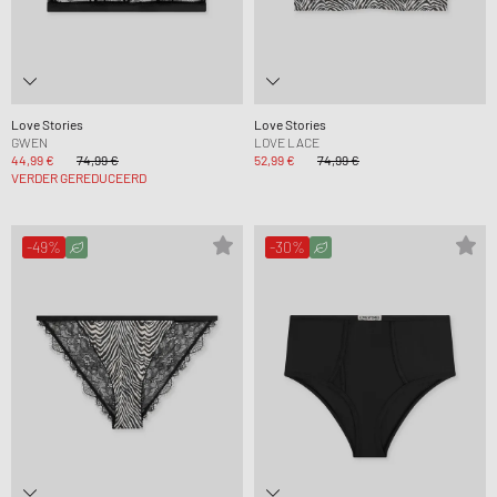
Love Stories
Love Stories
GWEN
LOVE LACE
44,99 €
74,99 €
52,99 €
74,99 €
VERDER GEREDUCEERD
-49%
-30%