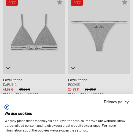
-40%
-40%
Love Stories
Love Stories
DARLING
ROOMIE
41,99 €
69,99 €
23,99 €
39,99 €
VERDER GEREDUCEERD
VERDER GEREDUCEERD
Privacy policy
-40%
-29%
We use cookies
We may place these for analysis of our visitor data, to improve our website, show
personalised content and to give you a great website experience. For more
information about the cookies we use open the settings.