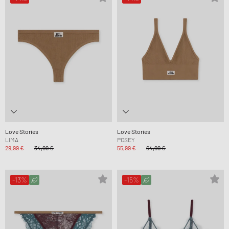
Love Stories
Love Stories
LIMA
POSEY
29,99 €
34,99 €
55,99 €
64,99 €
-13%
-15%