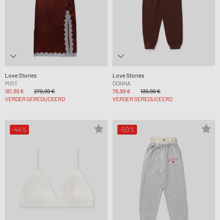
Love Stories
Love Stories
MIST
DONNA
181,99 €
279,99 €
76,99 €
139,99 €
VERDER GEREDUCEERD
VERDER GEREDUCEERD
-44%
-50%