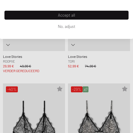
Accept all
No, adjust
Love Stories
Love Stories
ROOMIE
TORI
29,99 €
49,99 €
52,99 €
74,99 €
VERDER GEREDUCEERD
-40%
-29%