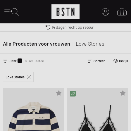
Gratis verzending naar NL vanaf € 100
Premium Sportswear
14 dagen recht op retour
MIJN ACCOUNT
MELD JE HIER AAN
Alle Producten voor vrouwen
|
Love Stories
Nieuw bij BSTN?
MAAK EEN ACCOUNT AAN
1
Filter
86 resultaten
Sorteer
Bekijk
Love Stories