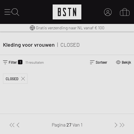
14 dagen recht op retour
Premium Sportswear
Gratis verzending naar NL vanaf € 100
MIJN ACCOUNT
MELD JE HIER AAN
Kleding voor vrouwen
|
CLOSED
Nieuw bij BSTN?
MAAK EEN ACCOUNT AAN
1
Filter
11 resultaten
Sorteer
Bekijk
CLOSED
Pagina
27
Van
1