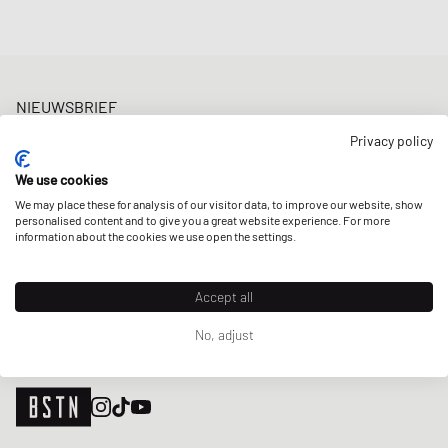
NIEUWSBRIEF
Ontvang 5% welkomstkorting en de laatste BSTN updates over
Privacy policy
Raffles & New Arrivals. Schrijf je nu in!
We use cookies
E-mailadres
MELD JE AAN
We may place these for analysis of our visitor data, to improve our website, show
personalised content and to give you a great website experience. For more
ONZE WINKELS
information about the cookies we use open the settings.
Accept all
No, adjust