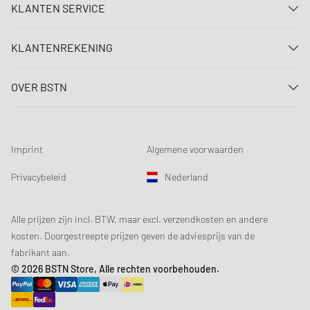
KLANTEN SERVICE
Neem contact met ons op
KLANTENREKENING
FAQ
Aanmelden
Levering
OVER BSTN
Registreren
Betaling
Carrière
Mijn bestellingen
Retouren
Onze winkels
Verlanglijst
Voorwaarden loting
Imprint
Algemene voorwaarden
Chronicles
Aanmelden nieuwsbrief
Loyalty Program
Sustainability
Privacybeleid
Nederland
Gegevenscontrole
Productveiligheid
Affiliates
Studentenkorting: EDiU
Alle prijzen zijn incl. BTW, maar excl. verzendkosten en andere
kosten. Doorgestreepte prijzen geven de adviesprijs van de
fabrikant aan.
© 2026 BSTN Store, Alle rechten voorbehouden.