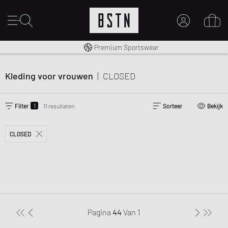
Gratis verzending naar NL vanaf € 100
Premium Sportswear
MIJN ACCOUNT
MELD JE HIER AAN
Kleding voor vrouwen
|
CLOSED
Nieuw bij BSTN?
MAAK EEN ACCOUNT AAN
1
Filter
11 resultaten
Sorteer
Bekijk
CLOSED
Pagina
44
Van
1