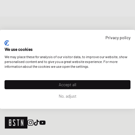
NIEUWSBRIEF
Privacy policy
Ontvang 5% welkomstkorting en de laatste BSTN updates over
Raffles & New Arrivals. Schrijf je nu in!
We use cookies
We may place these for analysis of our visitor data, to improve our website, show
E-mailadres
MELD JE AAN
personalised content and to give you a great website experience. For more
information about the cookies we use open the settings.
ONZE WINKELS
Accept all
No, adjust