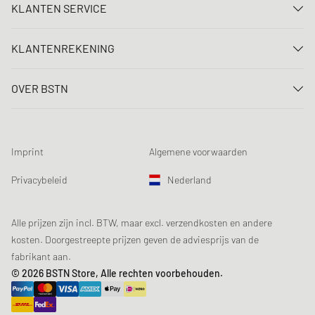
KLANTEN SERVICE
Neem contact met ons op
KLANTENREKENING
FAQ
Aanmelden
Levering
OVER BSTN
Registreren
Betaling
Carrière
Mijn bestellingen
Retouren
Onze winkels
Verlanglijst
Voorwaarden loting
Imprint
Algemene voorwaarden
Chronicles
Aanmelden nieuwsbrief
Loyalty Program
Sustainability
Privacybeleid
Nederland
Gegevenscontrole
Productveiligheid
Affiliates
Studentenkorting: EDiU
Alle prijzen zijn incl. BTW, maar excl. verzendkosten en andere
kosten. Doorgestreepte prijzen geven de adviesprijs van de
fabrikant aan.
© 2026 BSTN Store, Alle rechten voorbehouden.