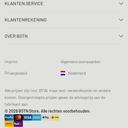
KLANTEN SERVICE
Neem contact met ons op
KLANTENREKENING
FAQ
Aanmelden
Levering
OVER BSTN
Registreren
Betaling
Carrière
Mijn bestellingen
Retouren
Onze winkels
Verlanglijst
Voorwaarden loting
Imprint
Algemene voorwaarden
Chronicles
Aanmelden nieuwsbrief
Loyalty Program
Sustainability
Privacybeleid
Nederland
Gegevenscontrole
Productveiligheid
Affiliates
Studentenkorting: EDiU
Alle prijzen zijn incl. BTW, maar excl. verzendkosten en andere
kosten. Doorgestreepte prijzen geven de adviesprijs van de
fabrikant aan.
© 2026 BSTN Store, Alle rechten voorbehouden.