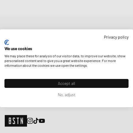
NIEUWSBRIEF
Privacy policy
Ontvang 5% welkomstkorting en de laatste BSTN updates over
Raffles & New Arrivals. Schrijf je nu in!
We use cookies
We may place these for analysis of our visitor data, to improve our website, show
E-mailadres
MELD JE AAN
personalised content and to give you a great website experience. For more
information about the cookies we use open the settings.
ONZE WINKELS
Accept all
No, adjust