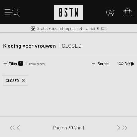
14 dagen recht op retour
Premium Sportswear
Gratis verzending naar NL vanaf € 100
MIJN ACCOUNT
MELD JE HIER AAN
Kleding voor vrouwen
|
CLOSED
Nieuw bij BSTN?
MAAK EEN ACCOUNT AAN
1
Filter
11 resultaten
Sorteer
Bekijk
CLOSED
Pagina
70
Van
1