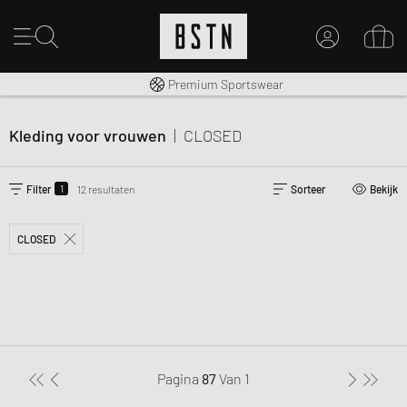
Gratis verzending naar NL vanaf € 100
Premium Sportswear
MIJN ACCOUNT
MELD JE HIER AAN
Kleding voor vrouwen
|
CLOSED
Nieuw bij BSTN?
MAAK EEN ACCOUNT AAN
1
Filter
12 resultaten
Sorteer
Bekijk
CLOSED
Pagina
87
Van
1