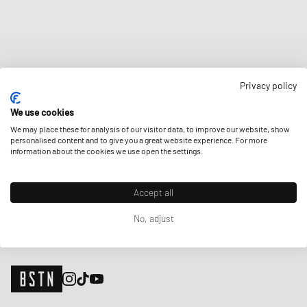
NIEUWSBRIEF
Privacy policy
Ontvang 5% welkomstkorting en de laatste BSTN updates over
Raffles & New Arrivals. Schrijf je nu in!
We use cookies
We may place these for analysis of our visitor data, to improve our website, show
E-mailadres
MELD JE AAN
personalised content and to give you a great website experience. For more
information about the cookies we use open the settings.
ONZE WINKELS
Accept all
No, adjust