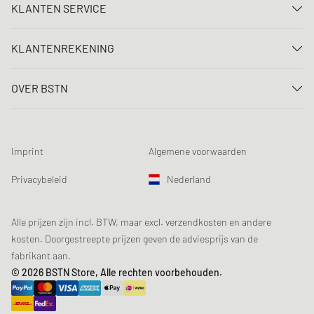
KLANTEN SERVICE
Neem contact met ons op
KLANTENREKENING
FAQ
Aanmelden
Levering
OVER BSTN
Registreren
Betaling
Carrière
Mijn bestellingen
Retouren
Onze winkels
Verlanglijst
Voorwaarden loting
Imprint
Algemene voorwaarden
Chronicles
Aanmelden nieuwsbrief
Loyalty Program
Sustainability
Privacybeleid
Nederland
Gegevenscontrole
Productveiligheid
Affiliates
Studentenkorting: EDiU
Alle prijzen zijn incl. BTW, maar excl. verzendkosten en andere
kosten. Doorgestreepte prijzen geven de adviesprijs van de
fabrikant aan.
© 2026 BSTN Store, Alle rechten voorbehouden.