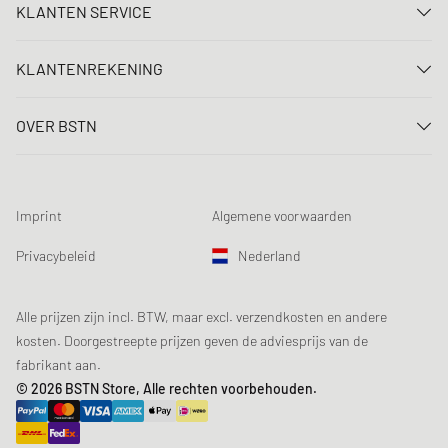
KLANTEN SERVICE
Neem contact met ons op
KLANTENREKENING
FAQ
Aanmelden
Levering
OVER BSTN
Registreren
Betaling
Carrière
Mijn bestellingen
Retouren
Onze winkels
Verlanglijst
Voorwaarden loting
Imprint
Algemene voorwaarden
Chronicles
Aanmelden nieuwsbrief
Loyalty Program
Sustainability
Privacybeleid
Nederland
Gegevenscontrole
Productveiligheid
Affiliates
Studentenkorting: EDiU
Alle prijzen zijn incl. BTW, maar excl. verzendkosten en andere
kosten. Doorgestreepte prijzen geven de adviesprijs van de
fabrikant aan.
© 2026 BSTN Store, Alle rechten voorbehouden.