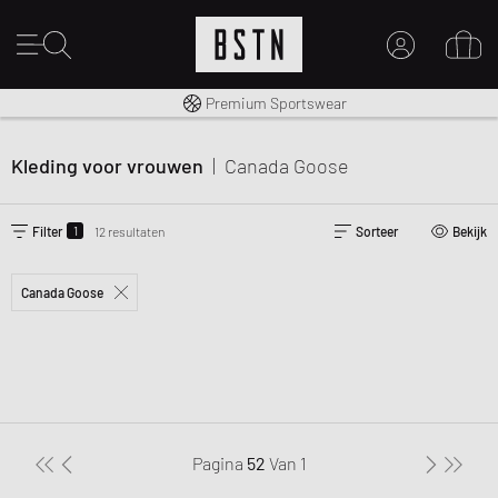
Gratis verzending naar NL vanaf € 100
Premium Sportswear
MIJN ACCOUNT
MELD JE HIER AAN
Kleding voor vrouwen
|
Canada Goose
Nieuw bij BSTN?
MAAK EEN ACCOUNT AAN
1
Filter
12 resultaten
Sorteer
Bekijk
Canada Goose
Pagina
52
Van
1