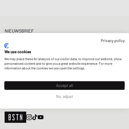
NIEUWSBRIEF
Ontvang 5% welkomstkorting en de laatste BSTN updates over
Privacy policy
Raffles & New Arrivals. Schrijf je nu in!
We use cookies
E-mailadres
MELD JE AAN
We may place these for analysis of our visitor data, to improve our website, show
personalised content and to give you a great website experience. For more
ONZE WINKELS
information about the cookies we use open the settings.
Accept all
No, adjust