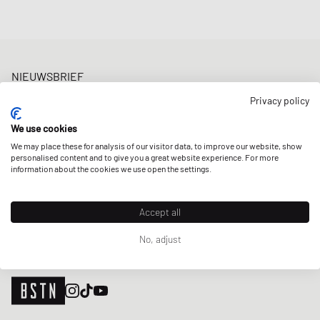
NIEUWSBRIEF
Ontvang 5% welkomstkorting en de laatste BSTN updates over
Privacy policy
Raffles & New Arrivals. Schrijf je nu in!
We use cookies
E-mailadres
MELD JE AAN
We may place these for analysis of our visitor data, to improve our website, show
personalised content and to give you a great website experience. For more
ONZE WINKELS
information about the cookies we use open the settings.
Accept all
No, adjust