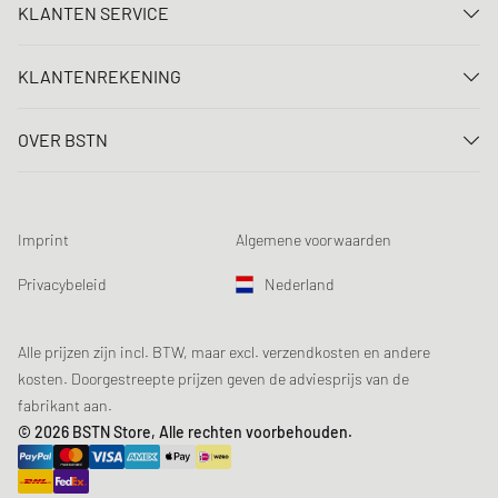
KLANTEN SERVICE
Neem contact met ons op
KLANTENREKENING
FAQ
Aanmelden
Levering
OVER BSTN
Registreren
Betaling
Carrière
Mijn bestellingen
Retouren
Onze winkels
Verlanglijst
Voorwaarden loting
Imprint
Algemene voorwaarden
Chronicles
Aanmelden nieuwsbrief
Loyalty Program
Sustainability
Privacybeleid
Nederland
Gegevenscontrole
Productveiligheid
Affiliates
Studentenkorting: EDiU
Alle prijzen zijn incl. BTW, maar excl. verzendkosten en andere
kosten. Doorgestreepte prijzen geven de adviesprijs van de
fabrikant aan.
© 2026 BSTN Store, Alle rechten voorbehouden.