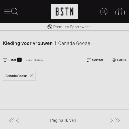
Gratis verzending naar NL vanaf € 100
Premium Sportswear
MIJN ACCOUNT
MELD JE HIER AAN
Kleding voor vrouwen
|
Canada Goose
Nieuw bij BSTN?
MAAK EEN ACCOUNT AAN
1
Filter
12 resultaten
Sorteer
Bekijk
Canada Goose
Pagina
16
Van
1