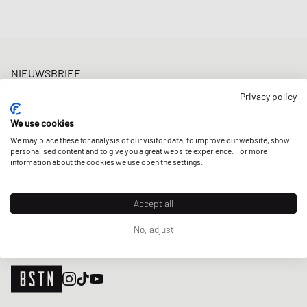
NIEUWSBRIEF
Ontvang 5% welkomstkorting en de laatste BSTN updates over
Privacy policy
Raffles & New Arrivals. Schrijf je nu in!
We use cookies
E-mailadres
MELD JE AAN
We may place these for analysis of our visitor data, to improve our website, show
personalised content and to give you a great website experience. For more
ONZE WINKELS
information about the cookies we use open the settings.
Accept all
No, adjust