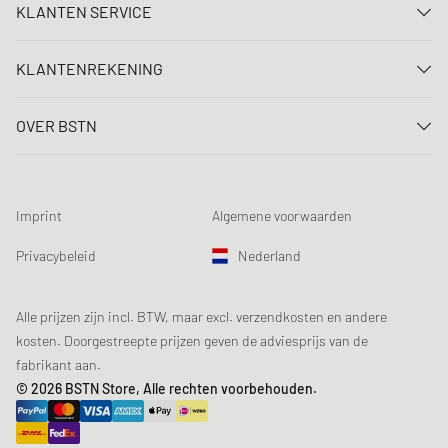
KLANTEN SERVICE
Neem contact met ons op
KLANTENREKENING
FAQ
Aanmelden
Levering
OVER BSTN
Registreren
Betaling
Carrière
Mijn bestellingen
Retouren
Onze winkels
Verlanglijst
Voorwaarden loting
Imprint
Algemene voorwaarden
Chronicles
Aanmelden nieuwsbrief
Loyalty Program
Sustainability
Privacybeleid
Nederland
Gegevenscontrole
Productveiligheid
Affiliates
Studentenkorting: EDiU
Alle prijzen zijn incl. BTW, maar excl. verzendkosten en andere
kosten. Doorgestreepte prijzen geven de adviesprijs van de
fabrikant aan.
© 2026 BSTN Store, Alle rechten voorbehouden.