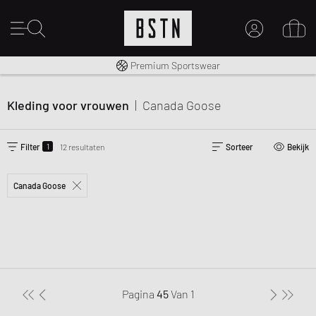
Gratis verzending naar NL vanaf € 100
Premium Sportswear
MIJN ACCOUNT
MELD JE HIER AAN
Kleding voor vrouwen
|
Canada Goose
Nieuw bij BSTN?
MAAK EEN ACCOUNT AAN
1
Filter
12 resultaten
Sorteer
Bekijk
Canada Goose
Pagina
45
Van
1