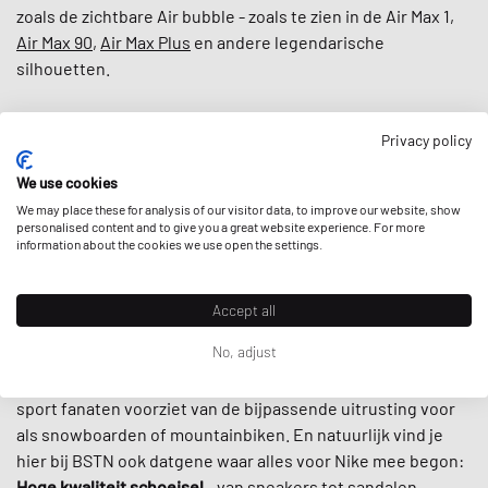
zoals de zichtbare Air bubble - zoals te zien in de Air Max 1,
Air Max 90
,
Air Max Plus
en andere legendarische
silhouetten.
Over '
legendarisch
' gesproken: Het merk uit Beaverton,
Privacy policy
Oregon, heeft de magische touch voor het spotten van
talent -
Kobe Bryant
, Serena Williams, Lebron James en
We use cookies
Michael Jordan
met zijn
Jordan Brand
zijn maar een paar
We may place these for analysis of our visitor data, to improve our website, show
voorbeelden van de grote Nike familie.
personalised content and to give you a great website experience. For more
information about the cookies we use open the settings.
Nike wordt echter niet alleen gedragen door de grootste
atleten van onze tijd. Laten we Bill Bowerman hier citeren:
Accept all
"
Als je een lichaam hebt, ben je een atleet.
" Dus reken op
No, adjust
Nike om je te voorzien van
sport en lifestyle kleding
, van
shorts
,
tees
en
jerseys
tot aan de
Nike ACG
lijn, die extreme
sport fanaten voorziet van de bijpassende uitrusting voor
als snowboarden of mountainbiken. En natuurlijk vind je
hier bij BSTN ook datgene waar alles voor Nike mee begon:
Hoge kwaliteit schoeisel
- van
sneakers
tot
sandalen
.