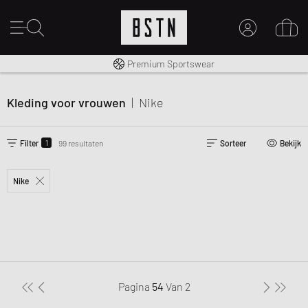
Gratis verzending naar NL vanaf € 100
Premium Sportswear
MIJN ACCOUNT
MELD JE HIER AAN
Kleding voor vrouwen
|
Nike
Nieuw bij BSTN?
MAAK EEN ACCOUNT AAN
1
Filter
99 resultaten
Sorteer
Bekijk
Nike
Pagina
54
Van
2