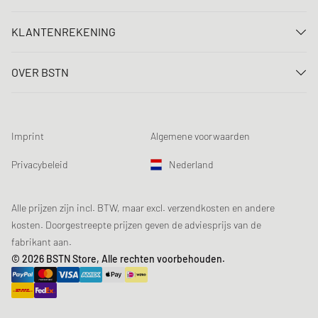
Neem contact met ons op
KLANTENREKENING
FAQ
Aanmelden
Levering
OVER BSTN
Registreren
Betaling
Carrière
Mijn bestellingen
Retouren
Onze winkels
Verlanglijst
Voorwaarden loting
Imprint
Algemene voorwaarden
Chronicles
Aanmelden nieuwsbrief
Loyalty Program
Sustainability
Privacybeleid
Nederland
Gegevenscontrole
Productveiligheid
Affiliates
Studentenkorting: EDiU
Alle prijzen zijn incl. BTW, maar excl. verzendkosten en andere
kosten. Doorgestreepte prijzen geven de adviesprijs van de
fabrikant aan.
© 2026 BSTN Store, Alle rechten voorbehouden.