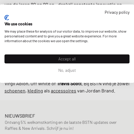
van de jaren 80 en 90 en - dankzij constante innovatie en
vooruitgang onder leiding van de legendarische ontwerper
Privacy policy
Tinker Hatfield
- bleef het Jordan-imperium groeien.
We use cookies
Tegenwoordig staat het merk bekend om veel meer dan
We may place these for analysis of our visitor data, to improve our website, show
basketbalschoenen: van
t-shirts
,
hoodies
tot
shorts
,
personalised content and to give you a great website experience. For more
Jordan Brand voorziet u van uw dagelijkse dosis
sport- en
information about the cookies we use open the settings.
lifestylekleding
.
Accept all
En terwijl de Jumpman nog steeds alomtegenwoordig is in
de straten en op de velden, breekt het merk ook regelmatig
No, adjust
het internet door high profile
collabs
met bijvoorbeeld
Virgil Abloh, Off White of
Travis Scott
. Bij BSTN vind je zowel
schoenen
,
kleding
als
accessoires
van Jordan Brand.
NIEUWSBRIEF
Ontvang 5% welkomstkorting en de laatste BSTN updates over
Raffles & New Arrivals. Schrijf je nu in!