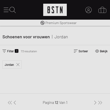
Gratis verzending naar NL vanaf € 100
Premium Sportswear
MIJN ACCOUNT
MELD JE HIER AAN
Schoenen voor vrouwen
|
Jordan
Nieuw bij BSTN?
MAAK EEN ACCOUNT AAN
1
Filter
73 resultaten
Sorteer
Bekijk
Jordan
Pagina
12
Van
1