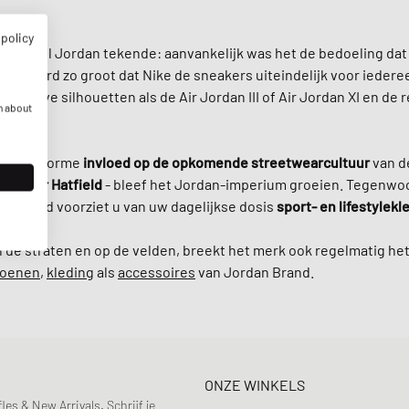
 policy
 Michael Jordan tekende: aanvankelijk was het de bedoeling dat
eler werd zo groot dat Nike de sneakers uiteindelijk voor ieder
vatieve silhouetten als de Air Jordan III of Air Jordan XI en de 
n about
ad een enorme
invloed op de opkomende streetwearcultuur
van de
er
Tinker Hatfield
- bleef het Jordan-imperium groeien. Tegenwoo
an Brand voorziet u van uw dagelijkse dosis
sport- en lifestylekl
de straten en op de velden, breekt het merk ook regelmatig het 
hoenen
,
kleding
als
accessoires
van Jordan Brand.
ONZE WINKELS
s & New Arrivals. Schrijf je