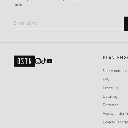
Maison Kitsune
nu in!
Maison Margiela MM6
Mercer
E-mailadres
Merrell 1-TRL
MIZUNO
Moon Boot
Naked Wolfe
KLANTEN S
New Balance
Nike
Neem contact 
ON
FAQ
Peak Performance
Levering
Puma
Betaling
Reebok
Retouren
Salomon
Voorwaarden l
Saucony
Loyalty Progr
SOREL