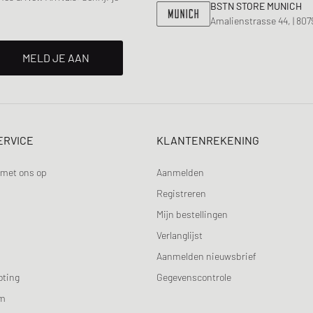
BSTN STORE MUNICH
Amalienstrasse 44, | 80
MELD JE AAN
ERVICE
KLANTENREKENING
met ons op
Aanmelden
Registreren
Mijn bestellingen
Verlanglijst
Aanmelden nieuwsbrief
oting
Gegevenscontrole
am