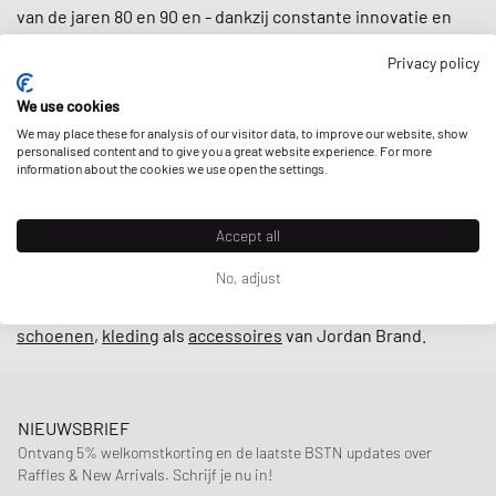
van de jaren 80 en 90 en - dankzij constante innovatie en
vooruitgang onder leiding van de legendarische ontwerper
Privacy policy
Tinker Hatfield
- bleef het Jordan-imperium groeien.
Tegenwoordig staat het merk bekend om veel meer dan
We use cookies
basketbalschoenen: van
t-shirts
,
hoodies
tot
shorts
,
We may place these for analysis of our visitor data, to improve our website, show
Jordan Brand voorziet u van uw dagelijkse dosis
sport- en
personalised content and to give you a great website experience. For more
information about the cookies we use open the settings.
lifestylekleding
.
En terwijl de Jumpman nog steeds alomtegenwoordig is in
Accept all
de straten en op de velden, breekt het merk ook regelmatig
No, adjust
het internet door high profile
collabs
met bijvoorbeeld
Virgil Abloh, Off White of
Travis Scott
. Bij BSTN vind je zowel
schoenen
,
kleding
als
accessoires
van Jordan Brand.
NIEUWSBRIEF
Ontvang 5% welkomstkorting en de laatste BSTN updates over
Raffles & New Arrivals. Schrijf je nu in!