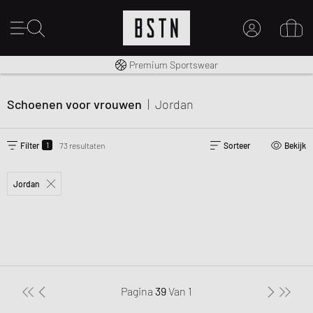
Gratis verzending naar NL vanaf € 100
Premium Sportswear
MIJN ACCOUNT
MELD JE HIER AAN
Schoenen voor vrouwen
|
Jordan
Nieuw bij BSTN?
MAAK EEN ACCOUNT AAN
1
Filter
73 resultaten
Sorteer
Bekijk
Jordan
Pagina
39
Van
1