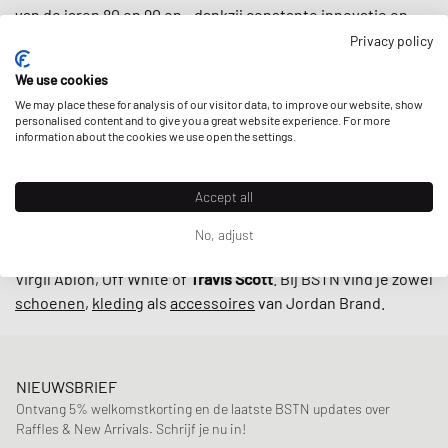
van de jaren 80 en 90 en - dankzij constante innovatie en
vooruitgang onder leiding van de legendarische ontwerper
Privacy policy
Tinker Hatfield
- bleef het Jordan-imperium groeien.
We use cookies
Tegenwoordig staat het merk bekend om veel meer dan
We may place these for analysis of our visitor data, to improve our website, show
basketbalschoenen: van
t-shirts
,
hoodies
tot
shorts
,
personalised content and to give you a great website experience. For more
Jordan Brand voorziet u van uw dagelijkse dosis
sport- en
information about the cookies we use open the settings.
lifestylekleding
.
Accept all
En terwijl de Jumpman nog steeds alomtegenwoordig is in
de straten en op de velden, breekt het merk ook regelmatig
No, adjust
het internet door high profile
collabs
met bijvoorbeeld
Virgil Abloh, Off White of
Travis Scott
. Bij BSTN vind je zowel
schoenen
,
kleding
als
accessoires
van Jordan Brand.
NIEUWSBRIEF
Ontvang 5% welkomstkorting en de laatste BSTN updates over
Raffles & New Arrivals. Schrijf je nu in!