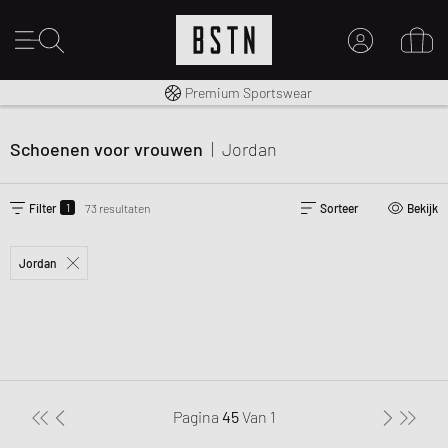
Gratis verzending naar NL vanaf € 100
Premium Sportswear
MIJN ACCOUNT
MELD JE HIER AAN
Schoenen voor vrouwen
|
Jordan
Nieuw bij BSTN?
MAAK EEN ACCOUNT AAN
1
Filter
73 resultaten
Sorteer
Bekijk
Jordan
Pagina
45
Van
1