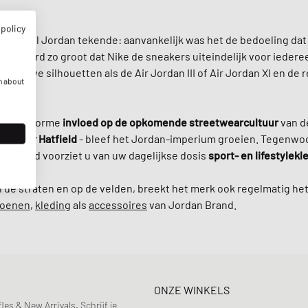
 policy
 Michael Jordan tekende: aanvankelijk was het de bedoeling dat
eler werd zo groot dat Nike de sneakers uiteindelijk voor ieder
vatieve silhouetten als de Air Jordan III of Air Jordan XI en de 
n about
ad een enorme
invloed op de opkomende streetwearcultuur
van de
er
Tinker Hatfield
- bleef het Jordan-imperium groeien. Tegenwoo
an Brand voorziet u van uw dagelijkse dosis
sport- en lifestylekl
de straten en op de velden, breekt het merk ook regelmatig het 
hoenen
,
kleding
als
accessoires
van Jordan Brand.
ONZE WINKELS
s & New Arrivals. Schrijf je