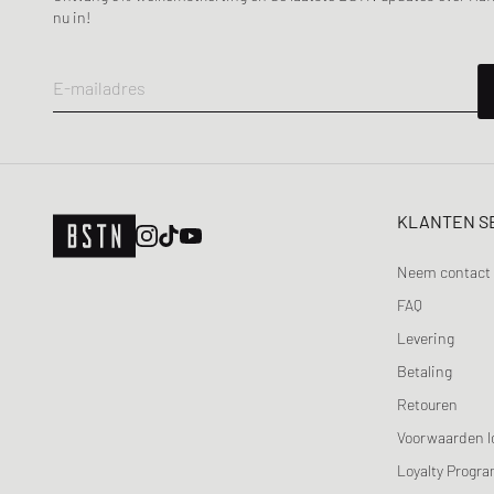
Maison Kitsune
nu in!
Maison Margiela MM6
Mercer
E-mailadres
Merrell 1-TRL
MIZUNO
Moon Boot
Naked Wolfe
KLANTEN S
New Balance
Nike
Neem contact 
ON
FAQ
Peak Performance
Levering
Puma
Betaling
Reebok
Retouren
Salomon
Voorwaarden l
Saucony
Loyalty Progr
SOREL