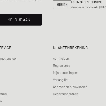
BSTN STORE MUNICH
Amalienstrasse 44, | 80
MELD JE AAN
ERVICE
KLANTENREKENING
met ons op
Aanmelden
Registreren
Mijn bestellingen
Verlanglijst
Aanmelden nieuwsbrief
oting
Gegevenscontrole
am