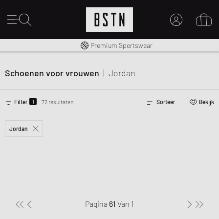
Gratis verzending naar NL vanaf € 100
Premium Sportswear
MIJN ACCOUNT
MELD JE HIER AAN
Schoenen voor vrouwen
|
Jordan
Nieuw bij BSTN?
MAAK EEN ACCOUNT AAN
1
Filter
72 resultaten
Sorteer
Bekijk
Jordan
Pagina
61
Van
1