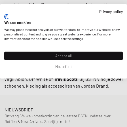
van de jaren 80 en 90 en - dankzij constante innovatie en
vooruitgang onder leiding van de legendarische ontwerper
Privacy policy
Tinker Hatfield
- bleef het Jordan-imperium groeien.
We use cookies
Tegenwoordig staat het merk bekend om veel meer dan
We may place these for analysis of our visitor data, to improve our website, show
basketbalschoenen: van
t-shirts
,
hoodies
tot
shorts
,
personalised content and to give you a great website experience. For more
Jordan Brand voorziet u van uw dagelijkse dosis
sport- en
information about the cookies we use open the settings.
lifestylekleding
.
Accept all
En terwijl de Jumpman nog steeds alomtegenwoordig is in
de straten en op de velden, breekt het merk ook regelmatig
No, adjust
het internet door high profile
collabs
met bijvoorbeeld
Virgil Abloh, Off White of
Travis Scott
. Bij BSTN vind je zowel
schoenen
,
kleding
als
accessoires
van Jordan Brand.
NIEUWSBRIEF
Ontvang 5% welkomstkorting en de laatste BSTN updates over
Raffles & New Arrivals. Schrijf je nu in!