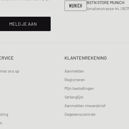
BSTN STORE MUNICH
Amalienstrasse 44, | 80
MELD JE AAN
ERVICE
KLANTENREKENING
met ons op
Aanmelden
Registreren
Mijn bestellingen
Verlanglijst
Aanmelden nieuwsbrief
oting
Gegevenscontrole
am