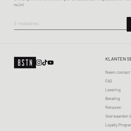
Maison Kitsune
nu in!
Maison Margiela MM6
Mercer
E-mailadres
Merrell 1-TRL
MIZUNO
Moon Boot
Naked Wolfe
KLANTEN S
New Balance
Nike
Neem contact 
ON
FAQ
Peak Performance
Levering
Puma
Betaling
Reebok
Retouren
Salomon
Voorwaarden l
Saucony
Loyalty Progr
SOREL