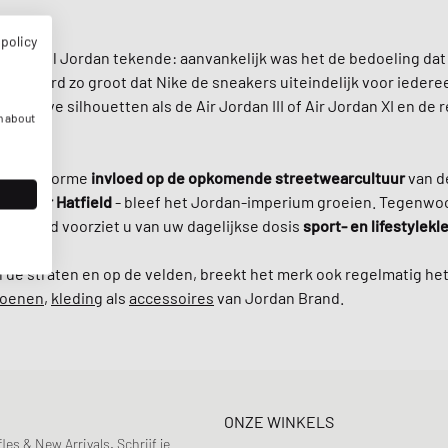
 policy
 Michael Jordan tekende: aanvankelijk was het de bedoeling dat
eler werd zo groot dat Nike de sneakers uiteindelijk voor ieder
vatieve silhouetten als de Air Jordan III of Air Jordan XI en de 
n about
ad een enorme
invloed op de opkomende streetwearcultuur
van de
er
Tinker Hatfield
- bleef het Jordan-imperium groeien. Tegenwoo
an Brand voorziet u van uw dagelijkse dosis
sport- en lifestylekl
de straten en op de velden, breekt het merk ook regelmatig het 
hoenen
,
kleding
als
accessoires
van Jordan Brand.
ONZE WINKELS
s & New Arrivals. Schrijf je