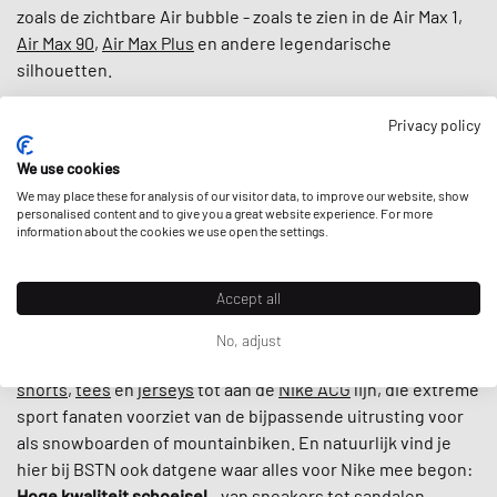
zoals de zichtbare Air bubble - zoals te zien in de Air Max 1,
Air Max 90
,
Air Max Plus
en andere legendarische
silhouetten.
Over '
legendarisch
' gesproken: Het merk uit Beaverton,
Privacy policy
Oregon, heeft de magische touch voor het spotten van
We use cookies
talent -
Kobe Bryant
, Serena Williams, Lebron James en
We may place these for analysis of our visitor data, to improve our website, show
Michael Jordan
met zijn
Jordan Brand
zijn maar een paar
personalised content and to give you a great website experience. For more
voorbeelden van de grote Nike familie.
information about the cookies we use open the settings.
Nike wordt echter niet alleen gedragen door de grootste
Accept all
atleten van onze tijd. Laten we Bill Bowerman hier citeren:
"
Als je een lichaam hebt, ben je een atleet.
" Dus reken op
No, adjust
Nike om je te voorzien van
sport en lifestyle kleding
, van
shorts
,
tees
en
jerseys
tot aan de
Nike ACG
lijn, die extreme
sport fanaten voorziet van de bijpassende uitrusting voor
als snowboarden of mountainbiken. En natuurlijk vind je
hier bij BSTN ook datgene waar alles voor Nike mee begon:
Hoge kwaliteit schoeisel
- van
sneakers
tot
sandalen
.