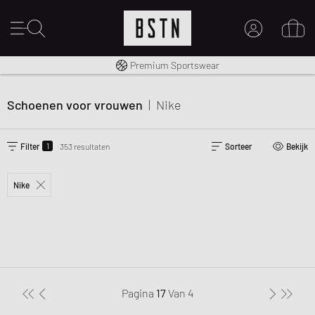
Gratis verzending naar NL vanaf € 100
Premium Sportswear
MIJN ACCOUNT
MELD JE HIER AAN
Schoenen voor vrouwen
|
Nike
Nieuw bij BSTN?
MAAK EEN ACCOUNT AAN
1
Filter
353 resultaten
Sorteer
Bekijk
Nike
Pagina
17
Van
4