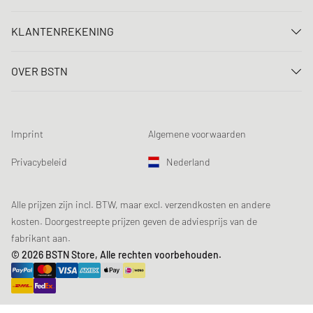
Neem contact met ons op
KLANTENREKENING
FAQ
Aanmelden
Levering
OVER BSTN
Registreren
Betaling
Carrière
Mijn bestellingen
Retouren
Onze winkels
Verlanglijst
Voorwaarden loting
Imprint
Algemene voorwaarden
Chronicles
Aanmelden nieuwsbrief
Loyalty Program
Sustainability
Privacybeleid
Nederland
Gegevenscontrole
Productveiligheid
Affiliates
Studentenkorting: EDiU
Alle prijzen zijn incl. BTW, maar excl. verzendkosten en andere
kosten. Doorgestreepte prijzen geven de adviesprijs van de
fabrikant aan.
© 2026 BSTN Store, Alle rechten voorbehouden.