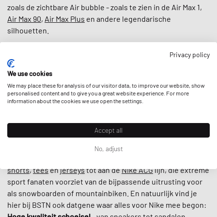
zoals de zichtbare Air bubble - zoals te zien in de Air Max 1,
Air Max 90
,
Air Max Plus
en andere legendarische
silhouetten.
Over '
legendarisch
' gesproken: Het merk uit Beaverton,
Privacy policy
Oregon, heeft de magische touch voor het spotten van
We use cookies
talent -
Kobe Bryant
, Serena Williams, Lebron James en
We may place these for analysis of our visitor data, to improve our website, show
Michael Jordan
met zijn
Jordan Brand
zijn maar een paar
personalised content and to give you a great website experience. For more
voorbeelden van de grote Nike familie.
information about the cookies we use open the settings.
Nike wordt echter niet alleen gedragen door de grootste
Accept all
atleten van onze tijd. Laten we Bill Bowerman hier citeren:
"
Als je een lichaam hebt, ben je een atleet.
" Dus reken op
No, adjust
Nike om je te voorzien van
sport en lifestyle kleding
, van
shorts
,
tees
en
jerseys
tot aan de
Nike ACG
lijn, die extreme
sport fanaten voorziet van de bijpassende uitrusting voor
als snowboarden of mountainbiken. En natuurlijk vind je
hier bij BSTN ook datgene waar alles voor Nike mee begon:
Hoge kwaliteit schoeisel
- van
sneakers
tot
sandalen
.