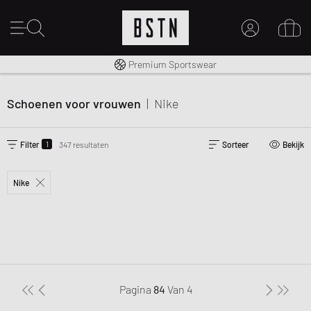
Gratis verzending naar NL vanaf € 100
Premium Sportswear
MIJN ACCOUNT
MELD JE HIER AAN
Schoenen voor vrouwen
|
Nike
Nieuw bij BSTN?
MAAK EEN ACCOUNT AAN
1
Filter
347 resultaten
Sorteer
Bekijk
Nike
Pagina
84
Van
4