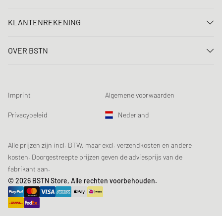
Neem contact met ons op
KLANTENREKENING
FAQ
Aanmelden
Levering
OVER BSTN
Registreren
Betaling
Carrière
Mijn bestellingen
Retouren
Onze winkels
Verlanglijst
Voorwaarden loting
Imprint
Algemene voorwaarden
Chronicles
Aanmelden nieuwsbrief
Loyalty Program
Sustainability
Privacybeleid
Nederland
Gegevenscontrole
Productveiligheid
Affiliates
Studentenkorting: EDiU
Alle prijzen zijn incl. BTW, maar excl. verzendkosten en andere
kosten. Doorgestreepte prijzen geven de adviesprijs van de
fabrikant aan.
© 2026 BSTN Store, Alle rechten voorbehouden.