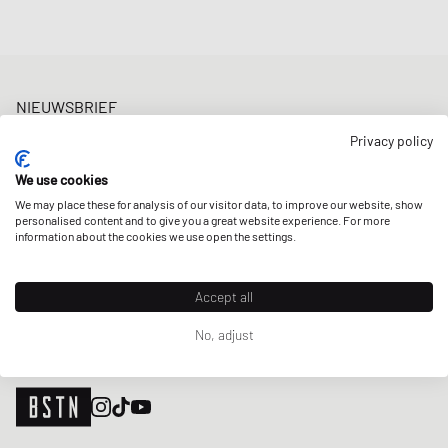
NIEUWSBRIEF
Ontvang 5% welkomstkorting en de laatste BSTN updates over
Privacy policy
Raffles & New Arrivals. Schrijf je nu in!
We use cookies
E-mailadres
MELD JE AAN
We may place these for analysis of our visitor data, to improve our website, show
personalised content and to give you a great website experience. For more
ONZE WINKELS
information about the cookies we use open the settings.
Accept all
No, adjust