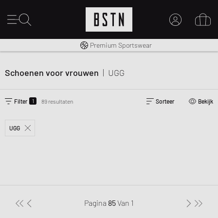
Gratis verzending naar NL vanaf € 100
Premium Sportswear
MIJN ACCOUNT
MELD JE HIER AAN
Schoenen voor vrouwen
|
UGG
Nieuw bij BSTN?
MAAK EEN ACCOUNT AAN
1
Filter
89 resultaten
Sorteer
Bekijk
UGG
Pagina
85
Van
1