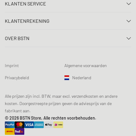
KLANTEN SERVICE
Neem contact met ons op
KLANTENREKENING
FAQ
Aanmelden
Levering
OVER BSTN
Registreren
Betaling
Carrière
Mijn bestellingen
Retouren
Onze winkels
Verlanglijst
Voorwaarden loting
Imprint
Algemene voorwaarden
Chronicles
Aanmelden nieuwsbrief
Loyalty Program
Sustainability
Privacybeleid
Nederland
Gegevenscontrole
Productveiligheid
Affiliates
Studentenkorting: EDiU
Alle prijzen zijn incl. BTW, maar excl. verzendkosten en andere
kosten. Doorgestreepte prijzen geven de adviesprijs van de
fabrikant aan.
© 2026 BSTN Store, Alle rechten voorbehouden.