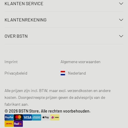
KLANTEN SERVICE
Neem contact met ons op
KLANTENREKENING
FAQ
Aanmelden
Levering
OVER BSTN
Registreren
Betaling
Carrière
Mijn bestellingen
Retouren
Onze winkels
Verlanglijst
Voorwaarden loting
Imprint
Algemene voorwaarden
Chronicles
Aanmelden nieuwsbrief
Loyalty Program
Sustainability
Privacybeleid
Nederland
Gegevenscontrole
Productveiligheid
Affiliates
Studentenkorting: EDiU
Alle prijzen zijn incl. BTW, maar excl. verzendkosten en andere
kosten. Doorgestreepte prijzen geven de adviesprijs van de
fabrikant aan.
© 2026 BSTN Store, Alle rechten voorbehouden.