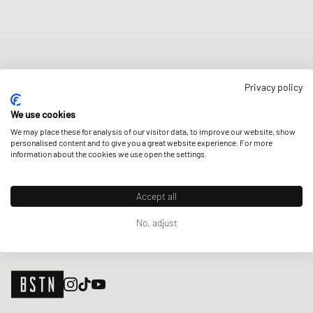
NIEUWSBRIEF
Privacy policy
Ontvang 5% welkomstkorting en de laatste BSTN updates over
Raffles & New Arrivals. Schrijf je nu in!
We use cookies
We may place these for analysis of our visitor data, to improve our website, show
E-mailadres
MELD JE AAN
personalised content and to give you a great website experience. For more
information about the cookies we use open the settings.
ONZE WINKELS
Accept all
No, adjust