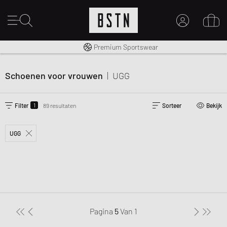
Gratis verzending naar NL vanaf € 100
Premium Sportswear
MIJN ACCOUNT
MELD JE HIER AAN
Schoenen voor vrouwen
|
UGG
Nieuw bij BSTN?
MAAK EEN ACCOUNT AAN
1
Filter
89 resultaten
Sorteer
Bekijk
UGG
Pagina
5
Van
1