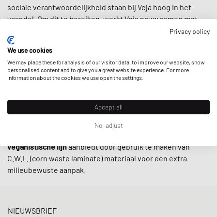
sociale verantwoordelijkheid staan bij Veja hoog in het
vaandel. Om dit te bereiken, werkt Veja nauw samen met
kleine producenten in Brazilië volgens eerlijke
Privacy policy
handelspraktijken, waarbij ernaar wordt gestreefd de
lokale
We use cookies
gemeenschappen te ondersteunen
en gebruik te maken
We may place these for analysis of our visitor data, to improve our website, show
van
geüpcyclede en duurzaam geproduceerde materialen
personalised content and to give you a great website experience. For more
zoals biologisch katoen en wild rubber.
information about the cookies we use open the settings.
Met retro-geïnspireerde ontwerpen en minimalistische
Accept all
laaggesneden modellen zoals de
V-10
en
V-12
zijn sneakers
van Veja tegenwoordig onmisbaar op straat. De kers op de
No, adjust
taart is dat het merk hun sneakers ook in een
alternatieve
veganistische lijn
aanbiedt door gebruik te maken van
C.W.L.
(corn waste laminate) materiaal voor een extra
milieubewuste aanpak.
NIEUWSBRIEF