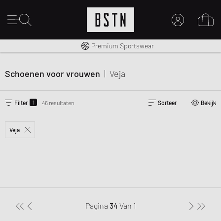
Gratis verzending naar NL vanaf € 100
Premium Sportswear
MIJN ACCOUNT
MELD JE HIER AAN
Schoenen voor vrouwen
|
Veja
Nieuw bij BSTN?
MAAK EEN ACCOUNT AAN
1
Filter
46 resultaten
Sorteer
Bekijk
Veja
Pagina
34
Van
1