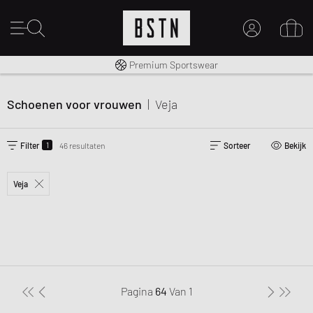
Gratis verzending naar NL vanaf € 100
Premium Sportswear
MIJN ACCOUNT
MELD JE HIER AAN
Schoenen voor vrouwen
|
Veja
Nieuw bij BSTN?
MAAK EEN ACCOUNT AAN
1
Filter
46 resultaten
Sorteer
Bekijk
Veja
Pagina
64
Van
1