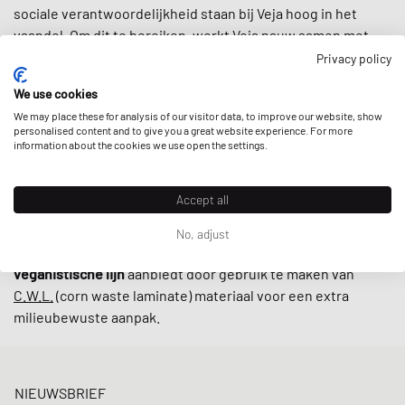
sociale verantwoordelijkheid staan bij Veja hoog in het
vaandel. Om dit te bereiken, werkt Veja nauw samen met
kleine producenten in Brazilië volgens eerlijke
Privacy policy
handelspraktijken, waarbij ernaar wordt gestreefd de
lokale
We use cookies
gemeenschappen te ondersteunen
en gebruik te maken
We may place these for analysis of our visitor data, to improve our website, show
van
geüpcyclede en duurzaam geproduceerde materialen
personalised content and to give you a great website experience. For more
zoals biologisch katoen en wild rubber.
information about the cookies we use open the settings.
Met retro-geïnspireerde ontwerpen en minimalistische
Accept all
laaggesneden modellen zoals de
V-10
en
V-12
zijn sneakers
van Veja tegenwoordig onmisbaar op straat. De kers op de
No, adjust
taart is dat het merk hun sneakers ook in een
alternatieve
veganistische lijn
aanbiedt door gebruik te maken van
C.W.L.
(corn waste laminate) materiaal voor een extra
milieubewuste aanpak.
NIEUWSBRIEF