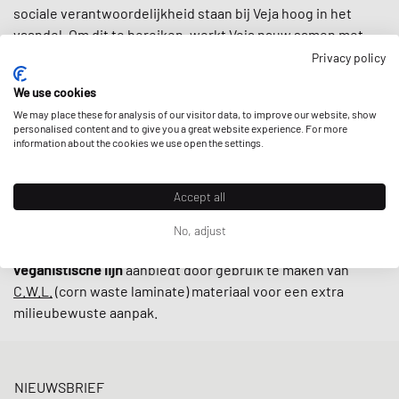
sociale verantwoordelijkheid staan bij Veja hoog in het
vaandel. Om dit te bereiken, werkt Veja nauw samen met
kleine producenten in Brazilië volgens eerlijke
Privacy policy
handelspraktijken, waarbij ernaar wordt gestreefd de
lokale
We use cookies
gemeenschappen te ondersteunen
en gebruik te maken
We may place these for analysis of our visitor data, to improve our website, show
van
geüpcyclede en duurzaam geproduceerde materialen
personalised content and to give you a great website experience. For more
zoals biologisch katoen en wild rubber.
information about the cookies we use open the settings.
Met retro-geïnspireerde ontwerpen en minimalistische
Accept all
laaggesneden modellen zoals de
V-10
en
V-12
zijn sneakers
van Veja tegenwoordig onmisbaar op straat. De kers op de
No, adjust
taart is dat het merk hun sneakers ook in een
alternatieve
veganistische lijn
aanbiedt door gebruik te maken van
C.W.L.
(corn waste laminate) materiaal voor een extra
milieubewuste aanpak.
NIEUWSBRIEF