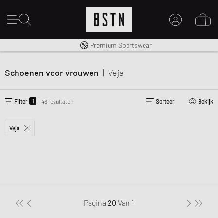
Gratis verzending naar NL vanaf € 100
Premium Sportswear
MIJN ACCOUNT
MELD JE HIER AAN
Schoenen voor vrouwen
|
Veja
Nieuw bij BSTN?
MAAK EEN ACCOUNT AAN
1
Filter
46 resultaten
Sorteer
Bekijk
Veja
Pagina
20
Van
1