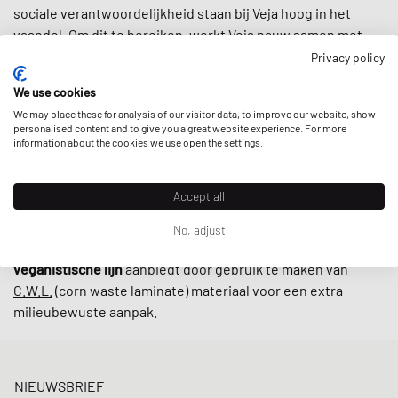
sociale verantwoordelijkheid staan bij Veja hoog in het
vaandel. Om dit te bereiken, werkt Veja nauw samen met
kleine producenten in Brazilië volgens eerlijke
Privacy policy
handelspraktijken, waarbij ernaar wordt gestreefd de
lokale
We use cookies
gemeenschappen te ondersteunen
en gebruik te maken
We may place these for analysis of our visitor data, to improve our website, show
van
geüpcyclede en duurzaam geproduceerde materialen
personalised content and to give you a great website experience. For more
zoals biologisch katoen en wild rubber.
information about the cookies we use open the settings.
Met retro-geïnspireerde ontwerpen en minimalistische
Accept all
laaggesneden modellen zoals de
V-10
en
V-12
zijn sneakers
van Veja tegenwoordig onmisbaar op straat. De kers op de
No, adjust
taart is dat het merk hun sneakers ook in een
alternatieve
veganistische lijn
aanbiedt door gebruik te maken van
C.W.L.
(corn waste laminate) materiaal voor een extra
milieubewuste aanpak.
NIEUWSBRIEF