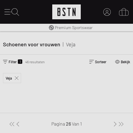
Gratis verzending naar NL vanaf € 100
Premium Sportswear
MIJN ACCOUNT
MELD JE HIER AAN
Schoenen voor vrouwen
|
Veja
Nieuw bij BSTN?
MAAK EEN ACCOUNT AAN
1
Filter
46 resultaten
Sorteer
Bekijk
Veja
Pagina
26
Van
1