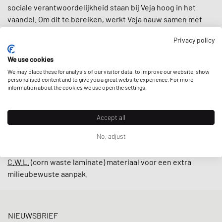
sociale verantwoordelijkheid staan bij Veja hoog in het
vaandel. Om dit te bereiken, werkt Veja nauw samen met
kleine producenten in Brazilië volgens eerlijke
Privacy policy
handelspraktijken, waarbij ernaar wordt gestreefd de
lokale
gemeenschappen te ondersteunen
en gebruik te maken
We use cookies
van
geüpcyclede en duurzaam geproduceerde materialen
We may place these for analysis of our visitor data, to improve our website, show
zoals biologisch katoen en wild rubber.
personalised content and to give you a great website experience. For more
information about the cookies we use open the settings.
Met retro-geïnspireerde ontwerpen en minimalistische
laaggesneden modellen zoals de
V-10
en
V-12
zijn sneakers
Accept all
van Veja tegenwoordig onmisbaar op straat. De kers op de
No, adjust
taart is dat het merk hun sneakers ook in een
alternatieve
veganistische lijn
aanbiedt door gebruik te maken van
C.W.L.
(corn waste laminate) materiaal voor een extra
milieubewuste aanpak.
NIEUWSBRIEF