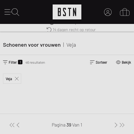
Gratis verzending naar NL vanaf € 100
Premium Sportswear
14 dagen recht op retour
MIJN ACCOUNT
MELD JE HIER AAN
Schoenen voor vrouwen
|
Veja
Nieuw bij BSTN?
MAAK EEN ACCOUNT AAN
1
Filter
46 resultaten
Sorteer
Bekijk
Veja
Pagina
39
Van
1