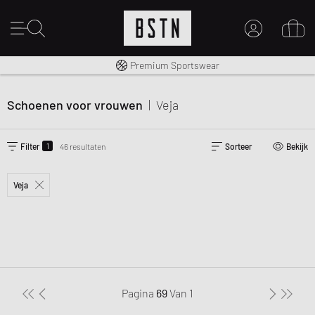
Gratis verzending naar NL vanaf € 100
Premium Sportswear
MIJN ACCOUNT
MELD JE HIER AAN
Schoenen voor vrouwen
|
Veja
Nieuw bij BSTN?
MAAK EEN ACCOUNT AAN
1
Filter
46 resultaten
Sorteer
Bekijk
Veja
Pagina
69
Van
1