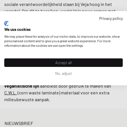
sociale verantwoordelijkheid staan bij Veja hoog in het
vaandel. Om dit te bereiken, werkt Veja nauw samen met
kleine producenten in Brazilië volgens eerlijke
Privacy policy
handelspraktijken, waarbij ernaar wordt gestreefd de
lokale
We use cookies
gemeenschappen te ondersteunen
en gebruik te maken
We may place these for analysis of our visitor data, to improve our website, show
van
geüpcyclede en duurzaam geproduceerde materialen
personalised content and to give you a great website experience. For more
zoals biologisch katoen en wild rubber.
information about the cookies we use open the settings.
Met retro-geïnspireerde ontwerpen en minimalistische
Accept all
laaggesneden modellen zoals de
V-10
en
V-12
zijn sneakers
van Veja tegenwoordig onmisbaar op straat. De kers op de
No, adjust
taart is dat het merk hun sneakers ook in een
alternatieve
veganistische lijn
aanbiedt door gebruik te maken van
C.W.L.
(corn waste laminate) materiaal voor een extra
milieubewuste aanpak.
NIEUWSBRIEF