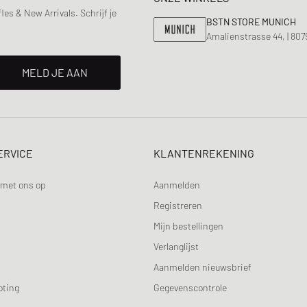
s & New Arrivals. Schrijf je
BSTN STORE MUNICH
Amalienstrasse 44, | 80
MELD JE AAN
ERVICE
KLANTENREKENING
met ons op
Aanmelden
Registreren
Mijn bestellingen
Verlanglijst
Aanmelden nieuwsbrief
oting
Gegevenscontrole