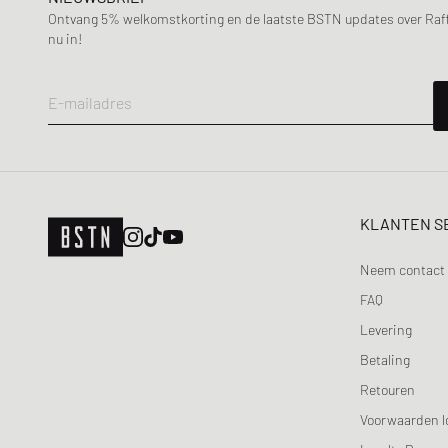
Maison Kitsune
Ontvang 5% welkomstkorting en de laatste BSTN updates over Raffle
Maison Margiela MM6
nu in!
Mercer
Merrell 1-TRL
E-mailadres
MIZUNO
Moon Boot
Naked Wolfe
New Balance
KLANTEN S
Nike
ON
Neem contact 
Peak Performance
FAQ
Puma
Levering
Reebok
Betaling
Salomon
Retouren
Saucony
Voorwaarden l
SOREL