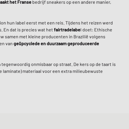
aakt het Franse
bedrijf sneakers op een andere manier,
on hun label eerst met een reis. Tijdens het reizen werd
. En dat is precies wat het
fairtradelabe
l doet: Ethische
nauw samen met kleine producenten in Brazilië volgens
ken van
geüpcyclede en duurzaam geproduceerde
a tegenwoordig onmisbaar op straat. De kers op de taart is
e laminate) materiaal voor een extra milieubewuste