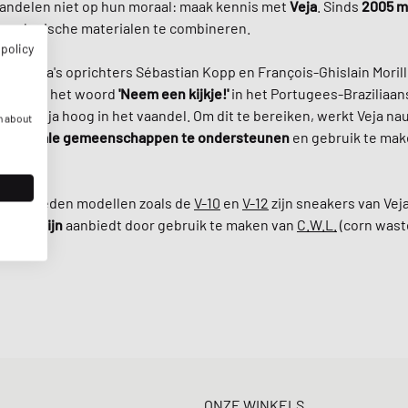
andelen niet op hun moraal: maak kennis met
Veja
. Sinds
2005
m
 ecologische materialen te combineren.
 policy
n Veja's oprichters Sébastian Kopp en François-Ghislain Morilli
taling van het woord
'Neem een kijkje!'
in het Portugees-Braziliaans
n bij Veja hoog in het vaandel. Om dit te bereiken, werkt Veja 
n about
d de
lokale gemeenschappen te ondersteunen
en gebruik te ma
aaggesneden modellen zoals de
V-10
en
V-12
zijn sneakers van Vej
tische lijn
aanbiedt door gebruik te maken van
C.W.L.
(corn wast
ONZE WINKELS