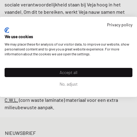
sociale verantwoordelijkheid staan bij Veja hoog in het
vaandel. Om dit te bereiken, werkt Veja nauw samen met
kleine producenten in Brazilië volgens eerlijke
Privacy policy
handelspraktijken, waarbij ernaar wordt gestreefd de
lokale
gemeenschappen te ondersteunen
en gebruik te maken
We use cookies
van
geüpcyclede en duurzaam geproduceerde materialen
We may place these for analysis of our visitor data, to improve our website, show
zoals biologisch katoen en wild rubber.
personalised content and to give you a great website experience. For more
information about the cookies we use open the settings.
Met retro-geïnspireerde ontwerpen en minimalistische
laaggesneden modellen zoals de
V-10
en
V-12
zijn sneakers
Accept all
van Veja tegenwoordig onmisbaar op straat. De kers op de
No, adjust
taart is dat het merk hun sneakers ook in een
alternatieve
veganistische lijn
aanbiedt door gebruik te maken van
C.W.L.
(corn waste laminate) materiaal voor een extra
milieubewuste aanpak.
NIEUWSBRIEF