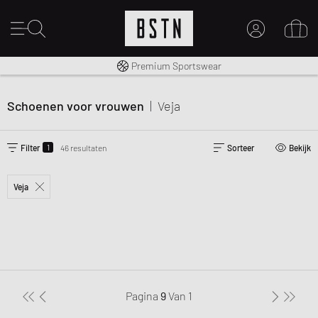
Gratis verzending naar NL vanaf € 100
Premium Sportswear
MIJN ACCOUNT
MELD JE HIER AAN
Schoenen voor vrouwen
|
Veja
Nieuw bij BSTN?
MAAK EEN ACCOUNT AAN
1
Filter
46 resultaten
Sorteer
Bekijk
Veja
Pagina
9
Van
1