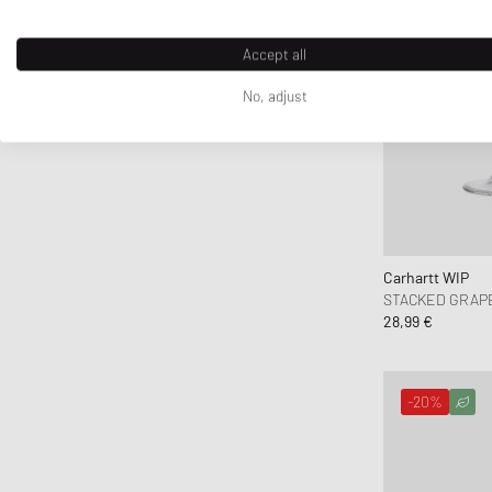
Accept all
No, adjust
Carhartt WIP
STACKED GRAP
28,99 €
-20%