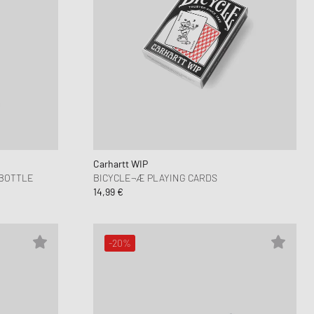
Carhartt WIP
 BOTTLE
BICYCLE¬Æ PLAYING CARDS
14,99 €
-20%