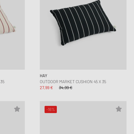
HAY
35
OUTDOOR MARKET CUSHION 45 X 35
27,99 €
34,99 €
-16%