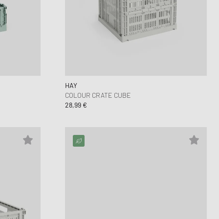
Dunk
orkwear Styles
PARFUM
alance 530
ning Cloud Series
HAY
COLOUR CRATE CUBE
28,99 €