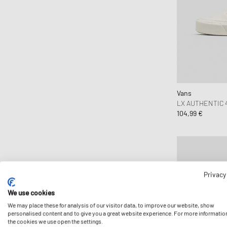
SOREL
SUBU
The North Face
Timberland
UGG
Vans
Vans
Veja
LX AUTHENTIC 
104,99 €
Y-3
Privacy
We use cookies
We may place these for analysis of our visitor data, to improve our website, show
personalised content and to give you a great website experience. For more informatio
the cookies we use open the settings.