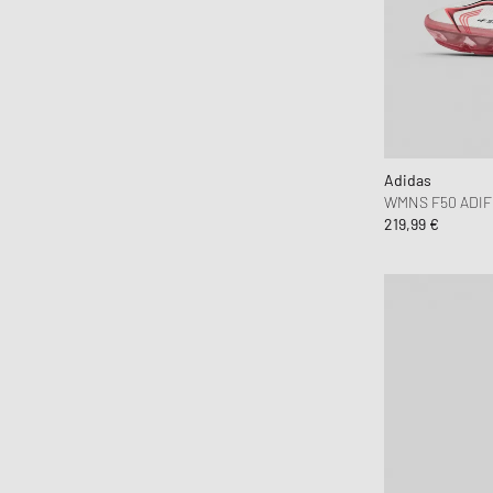
Lacoste
Maison Kitsune
Maison Margiela MM6
Mercer
Merrell 1-TRL
MIZUNO
Adidas
Moon Boot
WMNS F50 ADI
219,99 €
Naked Wolfe
New Balance
Nike
ON
Peak Performance
Puma
Reebok
Salomon
Saucony