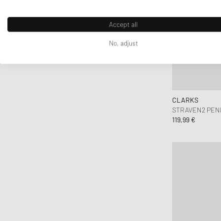
Accept all
No, adjust
CLARKS
STRAVEN2 PEN
119,99 €