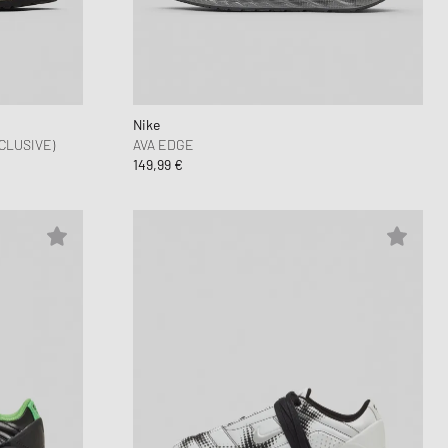
unk
wear Styles
PARFUM
lance 530
ning Cloud Series
Nike
CLUSIVE)
AVA EDGE
149,99 €