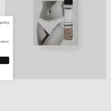
 policy
n about