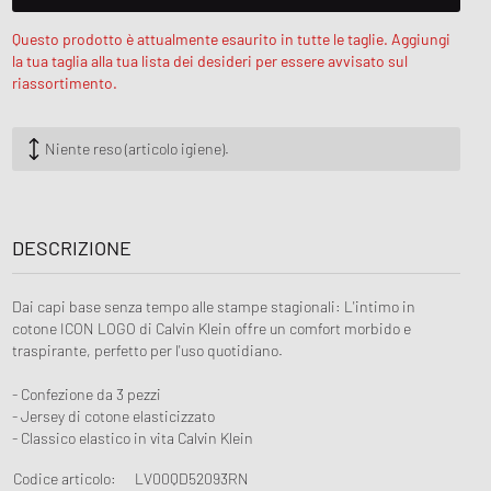
unk
wear Styles
PARFUM
Questo prodotto è attualmente esaurito in tutte le taglie. Aggiungi
lance 530
la tua taglia alla tua lista dei desideri per essere avvisato sul
riassortimento.
ning Cloud Series
Niente reso (articolo igiene).
DESCRIZIONE
Dai capi base senza tempo alle stampe stagionali: L'intimo in
cotone ICON LOGO di Calvin Klein offre un comfort morbido e
traspirante, perfetto per l'uso quotidiano.
- Confezione da 3 pezzi
- Jersey di cotone elasticizzato
- Classico elastico in vita Calvin Klein
Codice articolo
:
LV00QD52093RN