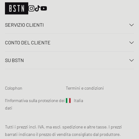
SERVIZIO CLIENTI
Contattaci
CONTO DEL CLIENTE
FAQ
Entrare
Consegna
SU BSTN
Registro
Pagamento
Carriera
I Miei ordini
Resi
I nostri negozi
Lista dei desideri
Termini concorso
Colophon
Termini e condizioni
Chronicles
Registrazione alla newsletter
Loyalty Program
Sustainability
l'Informativa sulla protezione dei
Italia
Tracciamento dati
Sicurezza del prodotto
dati
Affiliates
Sconto studenti: Studentbeans
Tutti i prezzi incl. IVA, ma escl. spedizione e altre tasse. I prezzi
Sconto studenti: EDiU
barrati indicano il prezzo di vendita consigliato dal produttore.