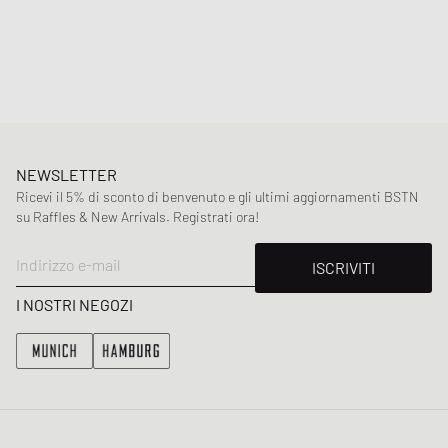
- Occhielli di ventilazione cuciti
- Cinturino regolabile con fibbia in metallo coordinata
- Logo ricamato
Codice articolo
:
I036730-3M7.XX
Genere
:
men,women
Colore
:
STONE / WHITE
Materiale
:
100% Cotone
NEWSLETTER
Ricevi il 5% di sconto di benvenuto e gli ultimi aggiornamenti BSTN
su Raffles & New Arrivals. Registrati ora!
Indirizzo e-mail
ISCRIVITI
I NOSTRI NEGOZI