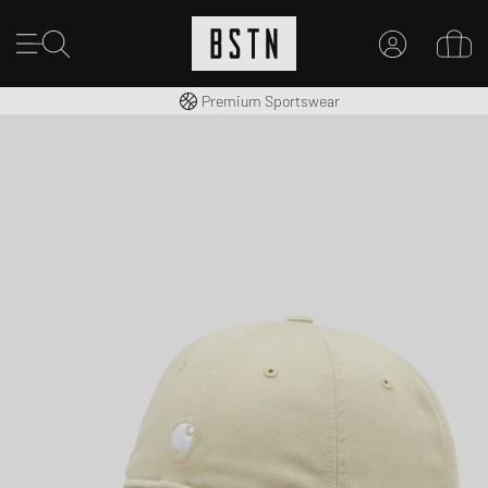
Consegna gratuita in Italia da 100€
Premium Sportswear
IL MIO ACCOUNT
REGISTRATI QUI
Novità su BSTN?
CREARE CONTO