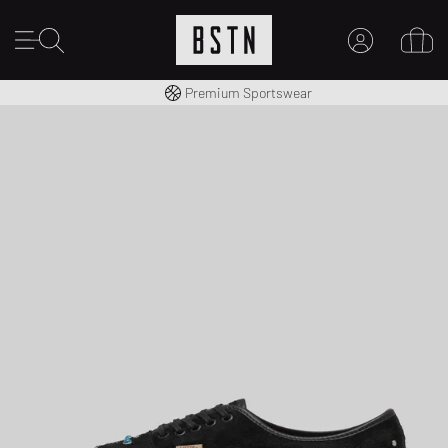
Consegna gratuita in Italia da 100€
Premium Sportswear
IL MIO ACCOUNT
REGISTRATI QUI
Novità su BSTN?
CREARE CONTO