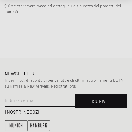
- 100% cotton laces, woven flag labe
Qui
potete trovare maggiori dettagli sulla sicurezza dei prodotti del
Foxing tap
marchio.
Reinforced outsol
Insole: Sola Foam All-Day Comfort (ADC), anti-fatigu
Suede with gemstones
Codice articolo
:
VN000DB8CJK1
Genere
:
men
Colore
:
black
Materiale
:
30% Gomma30, 70% Pelle
NEWSLETTER
Ricevi il 5% di sconto di benvenuto e gli ultimi aggiornamenti BSTN
su Raffles & New Arrivals. Registrati ora!
Indirizzo e-mail
ISCRIVITI
I NOSTRI NEGOZI