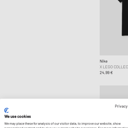
Nike
X LEGO COLLEC
24,99 €
Privacy
We use cookies
We may place these for analysis of our visitor data, to improve our website, show
personalised content and to give you a great website experience. For more informatio