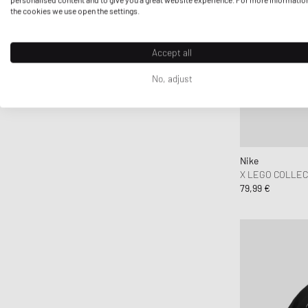
the cookies we use open the settings.
Accept all
No, adjust
Nike
X LEGO COLLEC
79,99 €