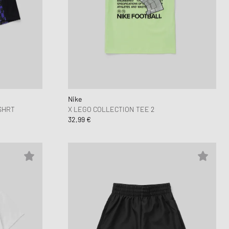
Nike
SHRT
X LEGO COLLECTION TEE 2
32,99 €