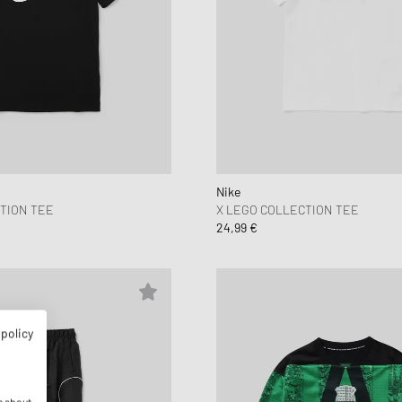
Nike
TION TEE
X LEGO COLLECTION TEE
24,99 €
 policy
n about