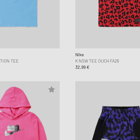
New Balance
UGG
HOLIDAYS
UGG
Nike
TION TEE
K NSW TEE OUCH FA26
32,99 €