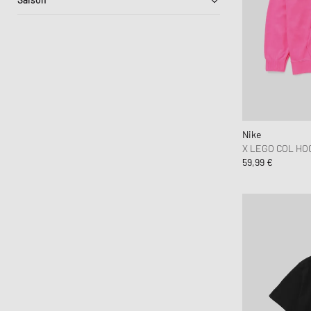
Frühling-Sommer
Herbst-Winter
Nike
X LEGO COL HO
59,99 €