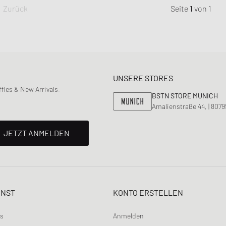
Zurück
Seite
1
von
1
UNSERE STORES
les & New Arrivals.
BSTN STORE MUNICH
Amalienstraße 44, | 807
JETZT ANMELDEN
ENST
KONTO ERSTELLEN
ns
Anmelden