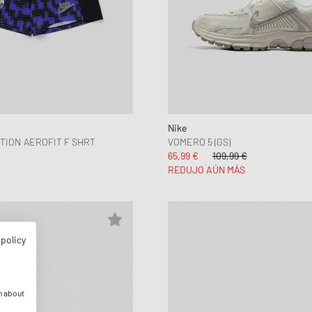
Nike
TION AEROFIT F SHRT
VOMERO 5 (GS)
65,99 €
109,99 €
REDUJO AÚN MÁS
 policy
n about