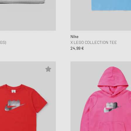
New Balance
UGG
HOLIDAYS
UGG
Nike
GS)
X LEGO COLLECTION TEE
24,99 €