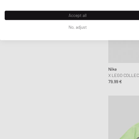
Accept all
No, adjust
Nike
X LEGO COLLEC
79,99 €