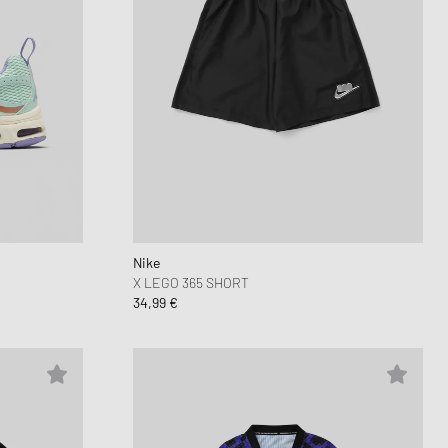
Nike
X LEGO 365 SHORT
34,99 €