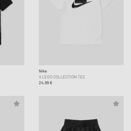
Nike
X LEGO COLLECTION TEE
24,99 €