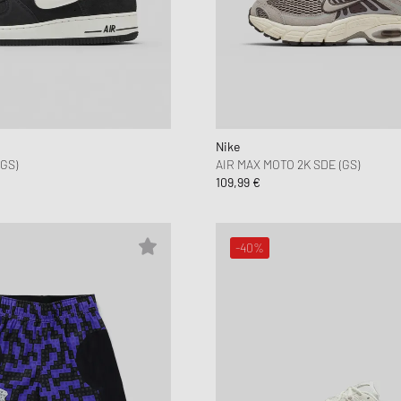
Nike
GS)
AIR MAX MOTO 2K SDE (GS)
109,99 €
-40%