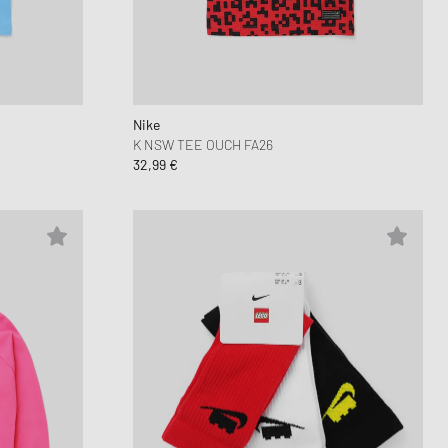
Nike
K NSW TEE OUCH FA26
32,99 €