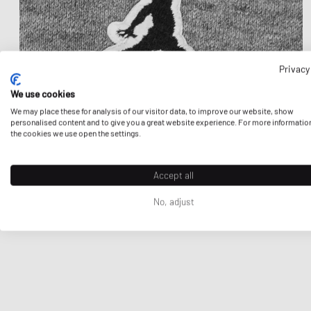
Privacy
We use cookies
We may place these for analysis of our visitor data, to improve our website, show
personalised content and to give you a great website experience. For more informatio
the cookies we use open the settings.
Accept all
No, adjust