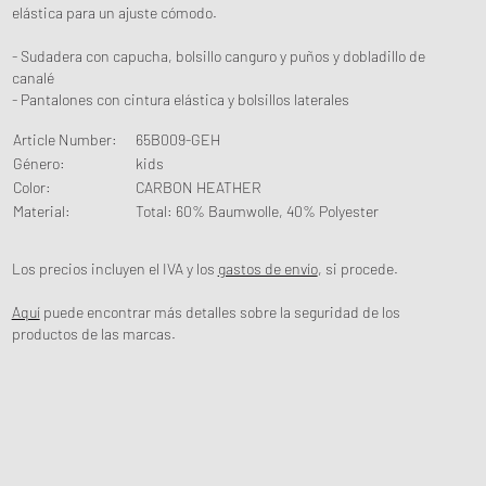
elástica para un ajuste cómodo.
- Sudadera con capucha, bolsillo canguro y puños y dobladillo de
canalé
- Pantalones con cintura elástica y bolsillos laterales
Article Number
:
65B009-GEH
Género
:
kids
Color
:
CARBON HEATHER
Material
:
Total: 60% Baumwolle, 40% Polyester
Los precios incluyen el IVA y los
gastos de envío
, si procede.
Aquí
puede encontrar más detalles sobre la seguridad de los
productos de las marcas.