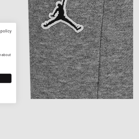
 policy
n about