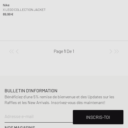
Nike
X LEGO COLLECTION JACKET
89,99 €
Page
1
De
1
BULLETIN D'INFORMATION
Bénéficiez d'une 5% remise de bienvenue et des Updates sur les
Raffles et les New Arrivals. Inscrivez-vous dès maintenant!
Adresse e-mail
INSCRIS-TOI
NOS MAGASINS