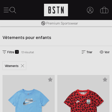
Livraison gratuite dès 100€
Premium Sportswear
MON COMPTE
CONNECTEZ-VOUS ICI
Vêtements pour enfants
Nouveau chez BSTN ?
CRÉER UN COMPTE
1
Filtre
13 résultat
Trier
Voir
Vêtements