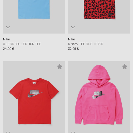
Nike
Nike
X LEGO COLLECTION TEE
K NSW TEE OUCH FA26
24,99 €
32,99 €