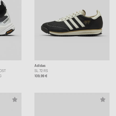
Adidas
OST
SL 72 RS
G
109,99 €