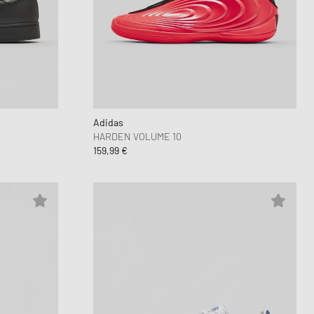
 Force 1
OK
lay
d Series
n XT6
Adidas
HARDEN VOLUME 10
159,99 €