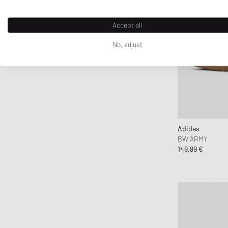
Accept all
No, adjust
Adidas
BW ARMY
149,99 €