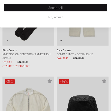
Accept all
No, adjust
Rick Owens
Rick Owens
KNIT SOCKS -PENTAGRAM KNEE HIGH
DENIM PANTS - GETH JEANS
SOCKS
544,99 €
724,99 €
101,99 €
134,99 €
STÄRKER REDUZIERT
-35%
-24%