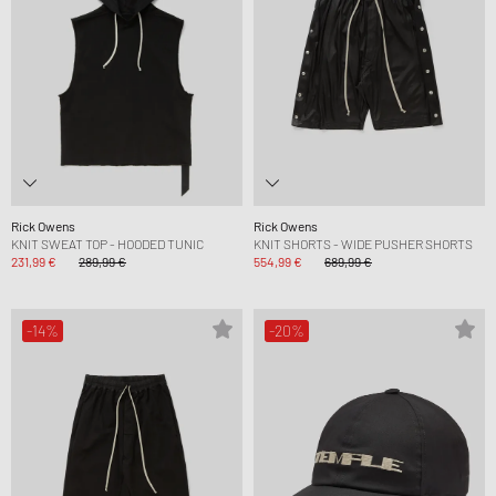
Rick Owens
Rick Owens
KNIT SWEAT TOP - HOODED TUNIC
KNIT SHORTS - WIDE PUSHER SHORTS
231,99 €
289,99 €
554,99 €
689,99 €
-14%
-20%