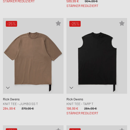
STÄRKER REDUZIERT
589,99 €
904,99 €
STÄRKER REDUZIERT
-25%
-25%
Rick Owens
Rick Owens
KNIT TEE - JUMBO SS T
KNIT TEE - TARP T
284,99 €
379,99 €
198,99 €
264,99 €
STÄRKER REDUZIERT