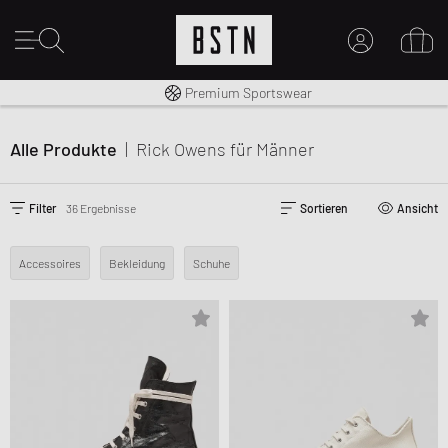
Kostenloser Versand nach DE ab € 70
Premium Sportswear
14 Tage Rückgaberecht
MEIN KONTO
HIER ANMELDEN
Alle Produkte
|
Rick Owens
für Männer
Neu bei BSTN?
EINEN ACCOUNT ERSTELLEN
Filter
36 Ergebnisse
Sortieren
Ansicht
Accessoires
Bekleidung
Schuhe