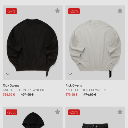
-24%
-20%
Rick Owens
Rick Owens
KNIT TEE - HUN CREWNECK
KNIT TEE - HUN CREWNECK
359,99 €
474,99 €
379,99 €
474,99 €
-20%
-20%