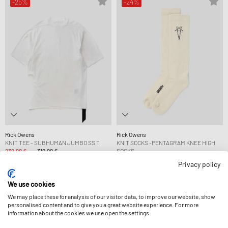
-25%
-24%
Rick Owens
Rick Owens
KNIT TEE - SUBHUMAN JUMBO SS T
KNIT SOCKS -PENTAGRAM KNEE HIGH
239,99 €
319,99 €
SOCKS
101,99 €
134,99 €
Privacy policy
STÄRKER REDUZIERT
We use cookies
We may place these for analysis of our visitor data, to improve our website, show
-24%
-25%
personalised content and to give you a great website experience. For more
information about the cookies we use open the settings.