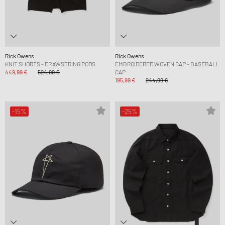
Rick Owens
Rick Owens
KNIT SHORTS - DRAWSTRING PODS
EMBROIDERED WOVEN CAP - BASEBALL
449,99 €
524,99 €
CAP
195,99 €
244,99 €
-15%
-25%