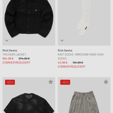
Rick Owens
Rick Owens
TRUCKER JACKET
KNIT SOCKS -DRKSHDW KNEE HIGH
584,99 €
974,99 €
SOCKS
STÄRKER REDUZIERT
40,99 €
134,99 €
STÄRKER REDUZIERT
-65%
-45%