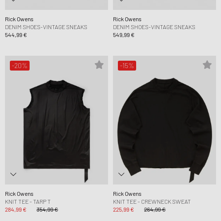
Rick Owens
Rick Owens
DENIM SHOES-VINTAGE SNEAKS
DENIM SHOES-VINTAGE SNEAKS
544,99 €
549,99 €
-20%
-15%
Rick Owens
Rick Owens
KNIT TEE - TARP T
KNIT TEE - CREWNECK SWEAT
284,99 €
354,99 €
225,99 €
264,99 €