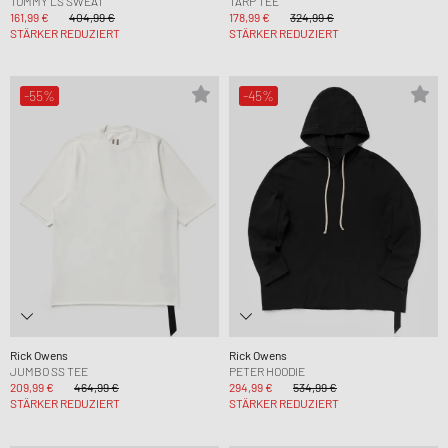
TOMMY LS SWEAT
TARP TEE
161,99 €
404,99 €
178,99 €
324,99 €
STÄRKER REDUZIERT
STÄRKER REDUZIERT
-55%
-45%
Rick Owens
Rick Owens
JUMBO SS TEE
PETER HOODIE
209,99 €
464,99 €
294,99 €
534,99 €
STÄRKER REDUZIERT
STÄRKER REDUZIERT