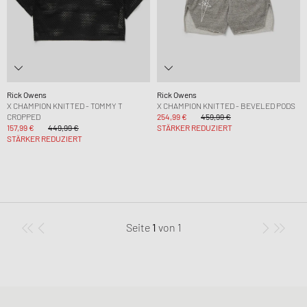
Rick Owens
Rick Owens
X CHAMPION KNITTED - TOMMY T
X CHAMPION KNITTED - BEVELED PODS
CROPPED
254,99 €
459,99 €
157,99 €
449,99 €
STÄRKER REDUZIERT
STÄRKER REDUZIERT
Seite
1
von
1