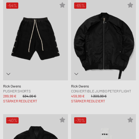
-54%
-65%
Rick Owens
Rick Owens
PUSHER SHORTS
CONVERTIBLE JUMBO PETER FLIGHT
289,99 €
634,99 €
459,99 €
1.309,99 €
STÄRKER REDUZIERT
STÄRKER REDUZIERT
-40%
-70%