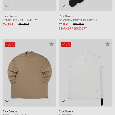
Rick Owens
Rick Owens
DENIM HAT - GILLIGAN HAT
DRKSHDW KNEE HIGH SOCKS
314,99 €
414,99 €
67,99 €
134,99 €
STÄRKER REDUZIERT
-60%
-45%
Rick Owens
Rick Owens