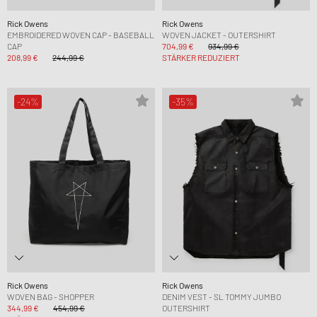
Rick Owens
Rick Owens
EMBROIDERED WOVEN CAP - BASEBALL
WOVEN JACKET - OUTERSHIRT
CAP
704,99 €
934,99 €
208,99 €
244,99 €
STÄRKER REDUZIERT
-24%
-35%
Rick Owens
Rick Owens
WOVEN BAG - SHOPPER
DENIM VEST - SL TOMMY JUMBO
344,99 €
454,99 €
OUTERSHIRT