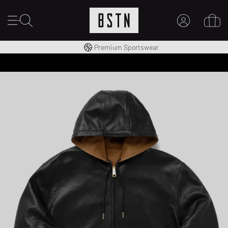
Kostenloser Versand nach DE ab € 70
Premium Sportswear
MEIN KONTO
HIER ANMELDEN
Neu bei BSTN?
EINEN ACCOUNT ERSTELLEN