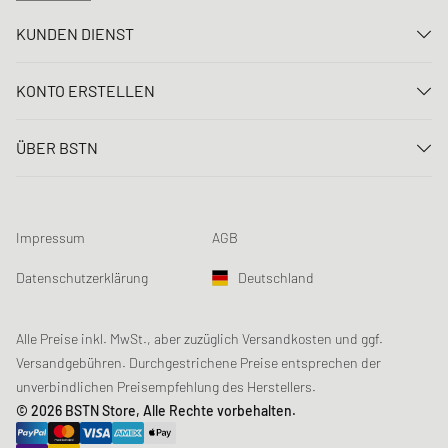
KUNDEN DIENST
Kontaktiere uns
KONTO ERSTELLEN
FAQ
Anmelden
Lieferung
ÜBER BSTN
Registrieren
Zahlung
Karriere
Meine Bestellungen
Rücksendungen
Unsere Stores
Meine Wunschliste
Raffle Bedingungen
Impressum
AGB
Chronicles
Newsletter-Registrierung
Loyalty Program
Sustainability
Datenschutzerklärung
Deutschland
Datenerfassung
Produktsicherheit
Affiliates
Studentenrabatt: Unidays
Alle Preise inkl. MwSt., aber zuzüglich Versandkosten und ggf.
Versandgebühren. Durchgestrichene Preise entsprechen der
Studentenrabatt: Studentbeans
unverbindlichen Preisempfehlung des Herstellers.
Studentenrabatt: EDiU
© 2026 BSTN Store, Alle Rechte vorbehalten.
Gutscheine & Aktionen