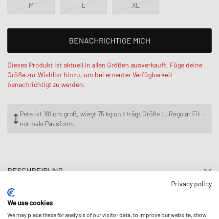
M
L
XL
BENACHRICHTIGE MICH
Dieses Produkt ist aktuell in allen Größen ausverkauft. Füge deine
Größe zur Wishlist hinzu, um bei erneuter Verfügbarkeit
benachrichtigt zu werden.
Pete ist 181 cm groß, wiegt 75 kg und trägt Größe L. Regular Fit -
normale Passform.
BESCHREIBUNG
Privacy policy
Für das 50-jährige Jubiläum der Active Jacket hat Carhartt WIP vier
exklusive Designs entworfen, um das Original zu feiern. Die OG Active
We use cookies
Jacket 50th Anniversary Edition Leather ist ein umkehrbarer Style,
Preise inkl. MwSt. und ggf. zzgl.
Versandkosten
.
We may place these for analysis of our visitor data, to improve our website, show