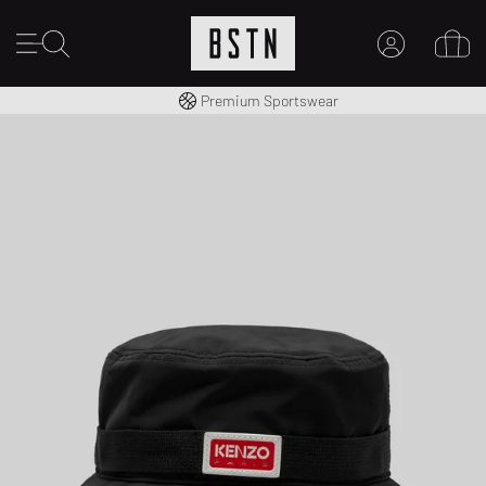
Kostenloser Versand nach DE ab € 70
Premium Sportswear
MEIN KONTO
HIER ANMELDEN
Neu bei BSTN?
EINEN ACCOUNT ERSTELLEN