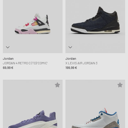
Jordan
Jordan
JORDAN 4 RETRO C (TD) 'COMIC'
X LEVIS AIR JORDAN 3
69,99 €
199,99 €