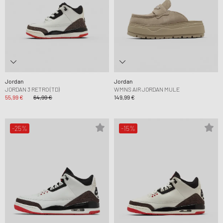
Jordan
Jordan
JORDAN 3 RETRO (TD)
WMNS AIR JORDAN MULE
55,99 €
64,99 €
149,99 €
-25%
-15%