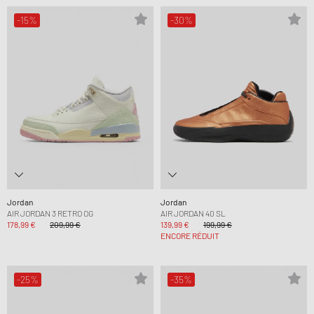
-15%
-30%
Jordan
Jordan
AIR JORDAN 3 RETRO OG
AIR JORDAN 40 SL
178,99 €
209,99 €
139,99 €
199,99 €
ENCORE RÉDUIT
-25%
-35%