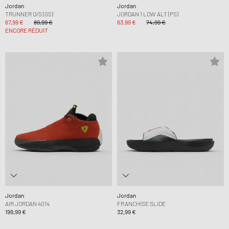
Jordan
Jordan
TRUNNER O/S (GS)
JORDAN 1 LOW ALT (PS)
67,99 €
89,99 €
63,99 €
74,99 €
ENCORE RÉDUIT
Jordan
Jordan
AIR JORDAN 4014
FRANCHISE SLIDE
199,99 €
32,99 €