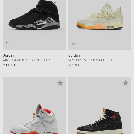
Jordan
Jordan
AIR JORDAN 8 RETRO 'CHROME'
WMNS AIR JORDAN 4 RETRO
209,99 €
209,99 €