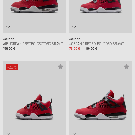
Jordan
Jordan
AIR JORDAN 4 RETRO (GS) 'TORO BRAVO'
JORDAN 4 RETRO (PS) "TORO BRAVO"
159,99 €
76,99 €
89,99 €
-20%