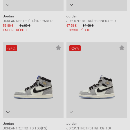
Jordan
Jordan
JORDAN 6 RETRO (TD) "INFRARED"
JORDAN 6 RETRO (PS) "INFRARED"
55,99 €
64,99 €
67,99 €
84,99 €
ENCORE RÉDUIT
ENCORE RÉDUIT
-24%
-24%
Jordan
Jordan
JORDAN 1 RETRO HIGH OG (PS)
JORDAN 1 RETRO HIGH OG (TD)