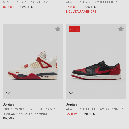
AIR JORDAN 3 RETRO OG 'BRAZIL'
AIR JORDAN 12 RETRO 'BLOODLINE'
168,99 €
224,99 €
178,99 €
209,99 €
NOUVEAU À VENDRE
-20%
Jordan
Jordan
BIKE AIR X NIGEL SYLVESTER X AIR
AIR JORDAN 1 RETRO LOW OG 'BANNED'
JORDAN 4 'BRICK AFTER BRICK'
127,99 €
159,99 €
199,99 €