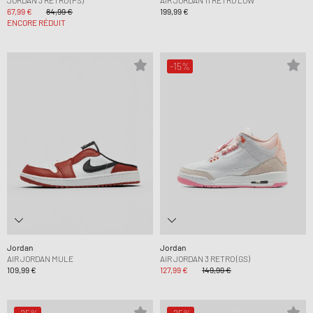
JORDAN 3 RETRO (PS)
AIR JORDAN 11 RETRO LOW
67,99 €
84,99 €
199,99 €
ENCORE RÉDUIT
-15%
Jordan
Jordan
AIR JORDAN MULE
AIR JORDAN 3 RETRO (GS)
109,99 €
127,99 €
149,99 €