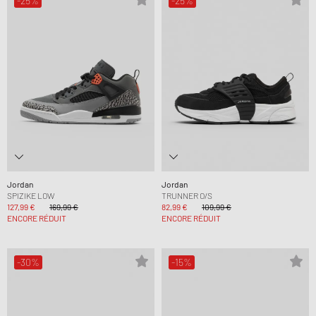
-25%
-25%
Jordan
Jordan
SPIZIKE LOW
TRUNNER O/S
127,99 €
169,99 €
82,99 €
109,99 €
ENCORE RÉDUIT
ENCORE RÉDUIT
-30%
-15%