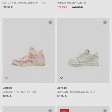
WMNS AIR JORDAN 1 RETRO HI OG
WMNS AIR JORDAN OG
179,99 €
127,99 €
149,99 €
Jordan
Jordan
JORDAN 4 RETRO TEX (PS)
JORDAN 1 RETRO LOW OG (TD)
89,99 €
64,99 €
-14%